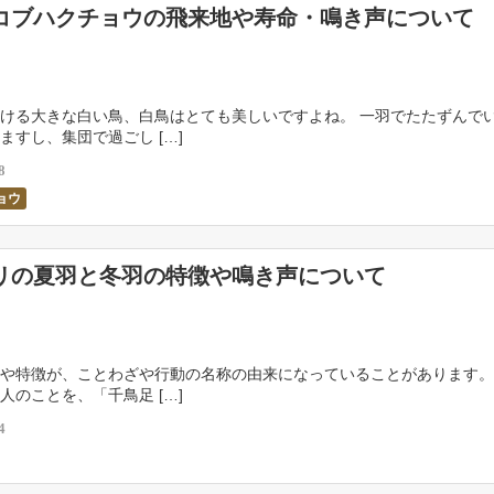
コブハクチョウの飛来地や寿命・鳴き声について
ける大きな白い鳥、白鳥はとても美しいですよね。 一羽でたたずんで
ますし、集団で過ごし […]
8
ョウ
リの夏羽と冬羽の特徴や鳴き声について
や特徴が、ことわざや行動の名称の由来になっていることがあります。
人のことを、「千鳥足 […]
4