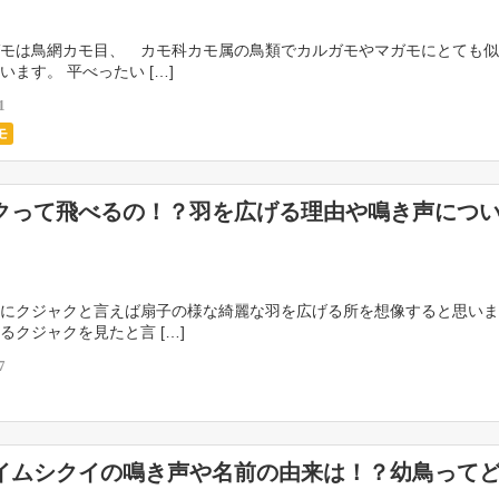
モは鳥網カモ目、 カモ科カモ属の鳥類でカルガモやマガモにとても似
います。 平べったい […]
1
モ
クって飛べるの！？羽を広げる理由や鳴き声につ
にクジャクと言えば扇子の様な綺麗な羽を広げる所を想像すると思いま
るクジャクを見たと言 […]
7
イムシクイの鳴き声や名前の由来は！？幼鳥って