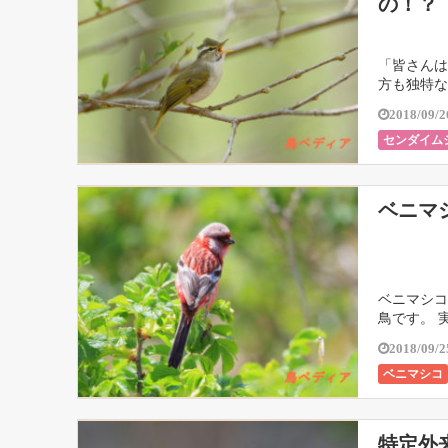
の！？
「皆さんは
方も独特な
2018/09/2
センダイム
ベニマ
ベニマシコ
鳥です。 
2018/09/2
ベニマシコ
特定外