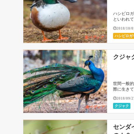
ハシビロガ
といわれて
2018/10/0
ハシビロガ
クジャ
世間一般的
際に生きて
2018/09/2
クジャク
センダ