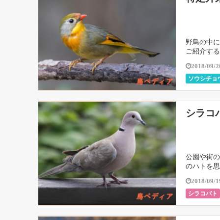
野鳥の中に
ご紹介する
2018/09/2
ソウシチョ
シラコ
公園や街の
のハトを思
2018/09/1
シラコバト