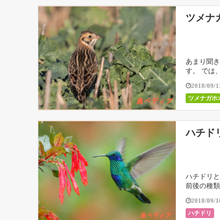
ツメナ
あまり聞き
す。 では
2018/09/1
ツメナガホ
ハチド
ハチドリと
前後の種類
2018/09/1
ハチドリ