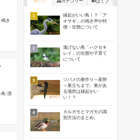
殿堂
カテゴリー
はてブ
縁起がいい鳥！？「ア
、鳴き
オサギ」の鳴き声や特
徴・生態について
逃げない鳥「ハクセキ
レイ」の生態や子育て
について
め
ツバメの巣作り～産卵
～巣立ちまで。巣があ
る場所は縁起がい
鳥·漂
い！？
カルガモとマガモの識
別方法のまとめ。