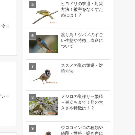
ヒヨドリの撃退・対策
方法！被害をなくすた
めには！？
 今回
渡り鳥！ツバメのすご
い生態や特徴、寿命に
ついて
スズメの巣の撃退・対
策方法
グレー
メジロの巣作り～繁殖
～巣立ちまで！卵の大
きさや特徴は！？
ウロコインコの種類や
値段・性格・鳴き声に