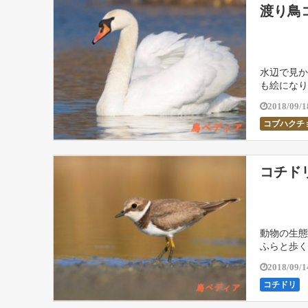
渡り鳥
水辺で見か
も絵になり
2018/09/1
コブハクチ
コチド
動物の生態
ふらと歩く
2018/09/1
コチドリ