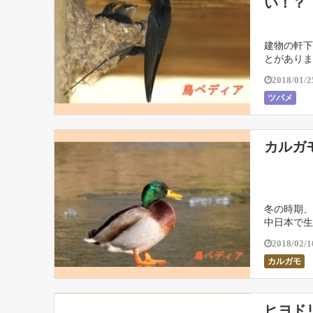
い！？
建物の軒下
とがありま
2018/01/2
ツバメ
カルガ
冬の時期、
中日本で生
2018/02/1
カルガモ
ヒヨド