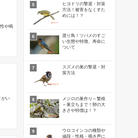
ヒヨドリの撃退・対策
方法！被害をなくすた
めには！？
性や鳴
渡り鳥！ツバメのすご
い生態や特徴、寿命に
ついて
スズメの巣の撃退・対
策方法
メがい
メジロの巣作り～繁殖
～巣立ちまで！卵の大
きさや特徴は！？
ウロコインコの種類や
値段・性格・鳴き声に