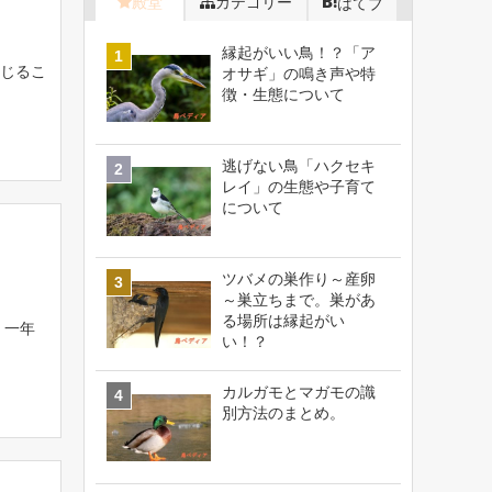
殿堂
カテゴリー
はてブ
縁起がいい鳥！？「ア
じるこ
オサギ」の鳴き声や特
徴・生態について
逃げない鳥「ハクセキ
レイ」の生態や子育て
について
ツバメの巣作り～産卵
～巣立ちまで。巣があ
る場所は縁起がい
 一年
い！？
カルガモとマガモの識
別方法のまとめ。