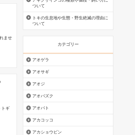
アキクサインコの種類や値段・飼い方に
ついて
トキの生息地や生態・野生絶滅の理由に
ついて
れませ
カテゴリー
アオゲラ
アオサギ
め
アオジ
アオバズク
アオバト
トトギ
アカコッコ
アカショウビン