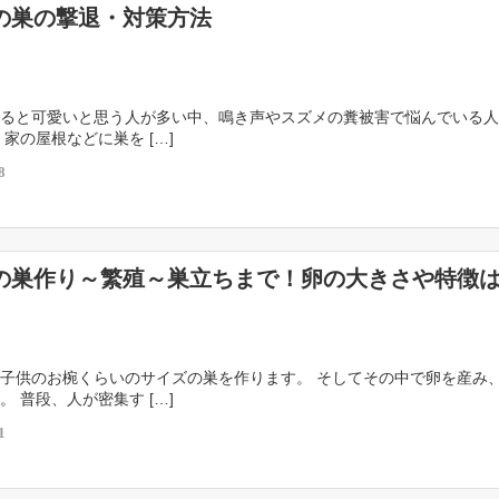
の巣の撃退・対策方法
ると可愛いと思う人が多い中、鳴き声やスズメの糞被害で悩んでいる人
 家の屋根などに巣を […]
8
の巣作り～繁殖～巣立ちまで！卵の大きさや特徴
子供のお椀くらいのサイズの巣を作ります。 そしてその中で卵を産み
。 普段、人が密集す […]
1