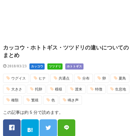
カッコウ・ホトトギス・ツツドリの違いについての
まとめ
2018/03/23
カッコウ
ツツドリ
ホトトギス
ウグイス
ヒナ
共通点
分布
卵
夏鳥
大きさ
托卵
模様
渡来
特徴
生息地
種類
繁殖
色
鳴き声
この記事は約 5 分で読めます。