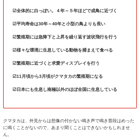
☑
全体的に白っぽい。４年～５年ほどで成鳥に近づく
☑平均寿命は
30
年～
40
年と小型の鳥よりも長い
☑
繁殖期には急降下と上昇を繰り返す波状飛行を行う
☑
様々な環境に生息している動物を捕まえて食べる
☑
繁殖期に近づくと求愛ディスプレイを行う
☑
11
月頃から
3
月頃がクマタカの繁殖期になる
☑
日本にも生息し南極以外のほぼ全国に生息している
クマタカは、外見からは想像の付かない鳴き声で鳴き普段はめった
に鳴くことがないので、あまり聞くことはできないかもしれませ
ん。