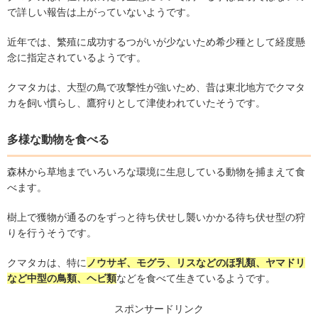
で詳しい報告は上がっていないようです。
近年では、繁殖に成功するつがいが少ないため希少種として経度懸
念に指定されているようです。
クマタカは、大型の鳥で攻撃性が強いため、昔は東北地方でクマタ
カを飼い慣らし、鷹狩りとして津使われていたそうです。
多様な動物を食べる
森林から草地までいろいろな環境に生息している動物を捕まえて食
べます。
樹上で獲物が通るのをずっと待ち伏せし襲いかかる待ち伏せ型の狩
りを行うそうです。
クマタカは、特に
ノウサギ、モグラ、リスなどのほ乳類、ヤマドリ
など中型の鳥類、ヘビ類
などを食べて生きているようです。
スポンサードリンク