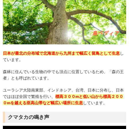
日本が最北の分布域で北海道から九州まで幅広く留鳥として生息
し
ています。
森林に住んでいる生物の中でも頂点に位置しているため、「森の王
者」とも呼ばれています。
ユーラシア大陸南東部、インドネシア、台湾、日本に分布し、日本
ではほぼ全国で繁殖を行い、
標高３００
m
と低い山から標高２００
０
m
を越える亜高山帯など幅広い場所に生息
しています。
クマタカの鳴き声