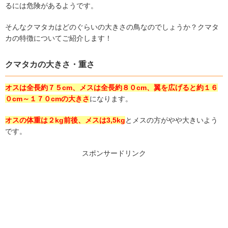
るには危険があるようです。
そんなクマタカはどのぐらいの大きさの鳥なのでしょうか？クマタ
カの特徴についてご紹介します！
クマタカの大きさ
・重さ
オスは全長約７５
cm
、メスは全長約８０
cm
、翼を広げると約１６
０
cm
～１７０
cm
の大きさ
になります。
オスの体重は２
kg
前後、メスは
3,5kg
とメスの方がやや大きいよう
です。
スポンサードリンク