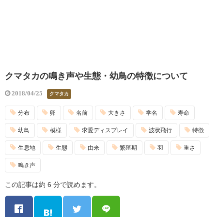
クマタカの鳴き声や生態・幼鳥の特徴について
2018/04/25
クマタカ
分布
卵
名前
大きさ
学名
寿命
幼鳥
模様
求愛ディスプレイ
波状飛行
特徴
生息地
生態
由来
繁殖期
羽
重さ
鳴き声
この記事は約 6 分で読めます。