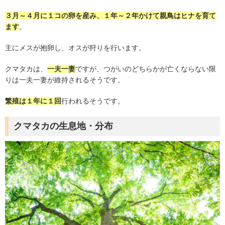
３月～４月に１コの卵を産み、１年～２年かけて親鳥はヒナを育て
ます
。
主にメスが抱卵し、オスが狩りを行います。
クマタカは、
一夫一妻
ですが、つがいのどちらかが亡くならない限
りは一夫一妻が維持されるそうです。
繁殖は１年に１回
行われるそうです。
クマタカの生息地
・分布