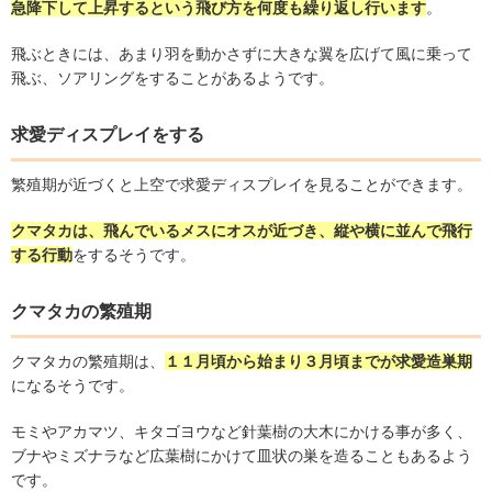
急降下して上昇するという飛び方を何度も繰り返し行います
。
飛ぶときには、あまり羽を動かさずに大きな翼を広げて風に乗って
飛ぶ、ソアリングをすることがあるようです。
求愛ディスプレイをする
繁殖期が近づくと上空で求愛ディスプレイを見ることができます。
クマタカは、飛んでいるメスにオスが近づき、縦や横に並んで飛行
する行動
をするそうです。
クマタカの繁殖期
クマタカの繁殖期は、
１１月頃から始まり３月頃までが求愛造巣期
になるそうです。
モミやアカマツ、キタゴヨウなど針葉樹の大木にかける事が多く、
ブナやミズナラなど広葉樹にかけて皿状の巣を造ることもあるよう
です。