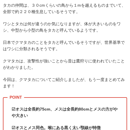
タカの仲間は、３０
cm
くらいの鳥から１
m
を越えるものまでいて、
全部で約２２０種生息しているそうです。
ワシとタカは何が違うのか気になりますが、体が大きいものをワ
シ、中型から小型の鳥をタカと呼んでいるようです。
日本でクマタカのことをタカと呼んでいるそうですが、世界基準で
はワシに分類されるそうです。
クマタカは、攻撃性が強いことから昔は鷹狩りに使われていたこと
がわかりました。
今回は、クマタカについてご紹介しましたが、もう一度まとめてみ
ます！
☑オスは全長約
75cm
、メスは全長約
80cm
とメスの方がや
や大きい
☑
オスとメス同色。喉にある黒く太い顎線が特徴