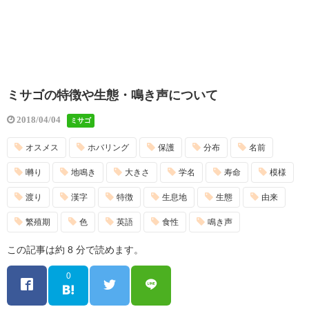
ミサゴの特徴や生態・鳴き声について
2018/04/04
ミサゴ
オスメス
ホバリング
保護
分布
名前
囀り
地鳴き
大きさ
学名
寿命
模様
渡り
漢字
特徴
生息地
生態
由来
繁殖期
色
英語
食性
鳴き声
この記事は約 8 分で読めます。
0