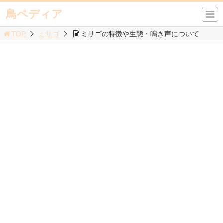
鳥ペディア
TOP
ミサゴ
ミサゴの特徴や生態・鳴き声について