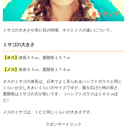
ミサゴの大きさや見た目の特徴、オスとメスの違いについて。
ミサゴの大きさ
【オス】
体長５５
㎝
、翼開長１５７
㎝
【メス】
体長６３
㎝
、翼開長１７４
㎝
オスのミサゴの体長は、日本でよく見られるハシブトガラスと同じ
くらいか少し大きいくらいのサイズですが、翼を広げた時の長さ、
翼開長はミサゴの方が長いです。（ハシブトガラスは１００
㎝
ほ
ど）
メスのミサゴは、トビと同じくらいの大きさです。
スポンサードリンク