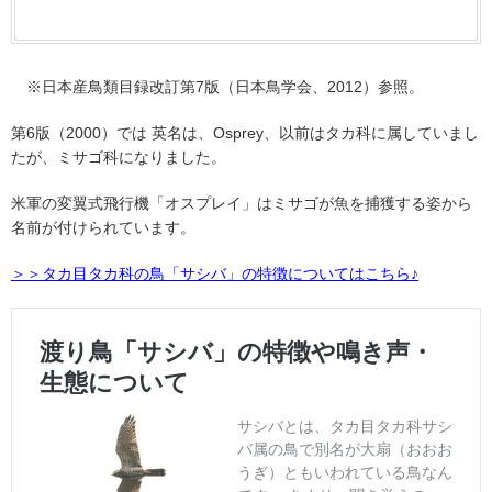
※
日本産鳥類目録改訂第
7
版（日本鳥学会、
2012
）参照。
第
6
版（
2000
）では 英名は、
Osprey
、以前はタカ科に属していまし
たが、ミサゴ科になりました。
米軍の変翼式飛行機「オスプレイ」はミサゴが魚を捕獲する姿から
名前が付けられています。
＞＞タカ目タカ科の鳥「サシバ」の特徴についてはこちら♪