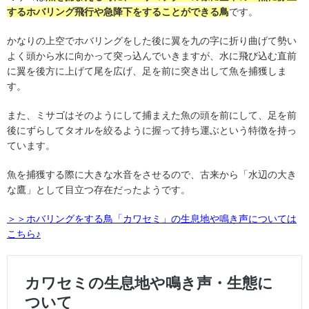
するホバリング飛行や急降下をすることができる鳥
です。
かなりの上空でホバリングをした後に翼を九の字に折り曲げて勢い
よく頭から水に向かって突っ込んでいきますが、水に飛び込む直前
に翼を後方に上げて尾を広げ、足を前に突き出して魚を捕獲しま
す。
また、ミサゴはそのようにして捕まえた魚の頭を前にして、足を前
後にずらしてタオルを絞るように握って持ち運ぶという特徴を持っ
ています。
魚を捕獲する際に大きな水音をさせるので、古来から「水辺の大き
な鷹」として目立つ存在だったようです。
＞＞ホバリングをする鳥「カワセミ」の生息地や鳴き声については
こちら♪