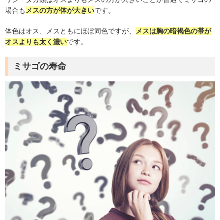
場合も
メスの方が体が大きい
です。
体色はオス、メスともにほぼ同色ですが、
メスは胸の暗褐色の帯が
オスよりも太く濃い
です。
ミサゴの寿命