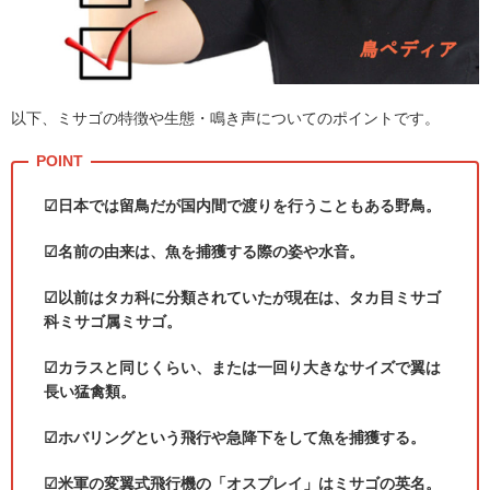
以下、ミサゴの特徴や生態・鳴き声についてのポイントです。
☑日本では留鳥だが国内間で渡りを行うこともある野鳥。
☑名前の由来は、魚を捕獲する際の姿や水音。
☑以前はタカ科に分類されていたが現在は、タカ目ミサゴ
科ミサゴ属ミサゴ。
☑カラスと同じくらい、または一回り大きなサイズで翼は
長い猛禽類。
☑ホバリングという飛行や急降下をして魚を捕獲する。
☑米軍の変翼式飛行機の「オスプレイ」はミサゴの英名。