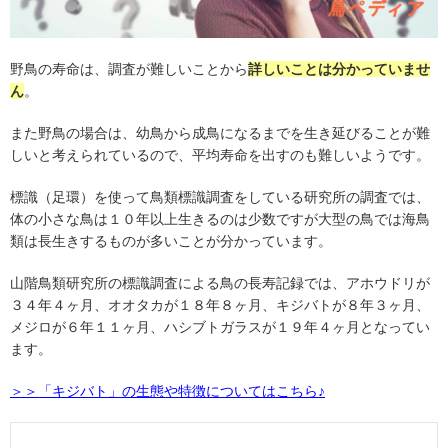
野鳥の寿命は、調査が難しいことから
詳しいことは分かっていませ
ん
。
また野鳥の場合は、幼鳥から成鳥になるまでを生き延びることが難
しいと考えられているので、平均寿命を出すのも難しいようです。
標識（足環）を使って鳥類標識調査をしている研究所の調査では、
体の小さな鳥は１０年以上生きるのは少数ですが大型の鳥では海鳥
類は長生きするものが多いことが分かっています。
山階鳥類研究所の標識調査による鳥の長寿記録では、アホウドリが
３４年４ヶ月、オオタカが１８年８ヶ月、キジバトが８年３ヶ月、
メジロが６年１１ヶ月、ハシブトガラスが１９年４ヶ月となってい
ます。
＞＞「キジバト」の生態や特徴についてはこちら♪