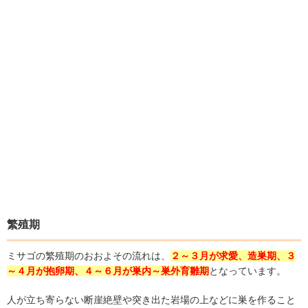
繁殖期
ミサゴの繁殖期のおおよその流れは、
２～３月が求愛、造巣期、３
～４月が抱卵期、４～６月が巣内～巣外育雛期
となっています。
人が立ち寄らない断崖絶壁や突き出た岩場の上などに巣を作ること