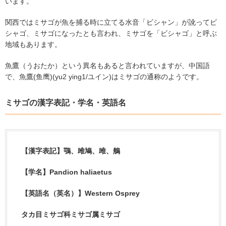
います。
関西ではミサゴが魚を捕る時に立てる水音「ビシャン」が訛ってビ
シャゴ、ミサゴになったとも言われ、ミサゴを「ビシャゴ」と呼ぶ
地域もあります。
魚鷹（うおたか）という異名もあると言われていますが、中国語
で、魚鷹
(
鱼鹰
)(yu2 ying1/
ユイン
)
はミサゴの通称のようです。
ミサゴの漢字表記・学名・英語名
【漢字表記】鶚、雎鳩、雎、鵃
【学名】
Pandion haliaetus
【英語名（英名）】
Western Osprey
タカ目ミサゴ科ミサゴ属ミサゴ