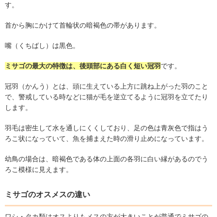
す。
首から胸にかけて首輪状の暗褐色の帯があります。
嘴（くちばし）は黒色。
ミサゴの最大の特徴は、後頭部にある白く短い冠羽
です。
冠羽（かんう）とは、頭に生えている上方に跳ね上がった羽のこと
で、警戒している時などに猫が毛を逆立てるように冠羽を立てたり
します。
羽毛は密生して水を通しにくくしており、足の色は青灰色で指はう
ろこ状になっていて、魚を捕まえた時の滑り止めになっています。
幼鳥の場合は、暗褐色である体の上面の各羽に白い縁があるのでう
ろこ模様に見えます。
ミサゴのオスメスの違い
ワシ・タカ類はオスよりもメスの方が大きいことが普通でミサゴの