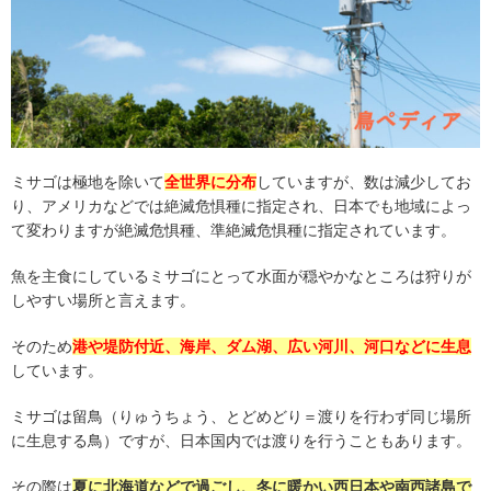
ミサゴは極地を除いて
全世界に分布
していますが、数は減少してお
り、アメリカなどでは絶滅危惧種に指定され、日本でも地域によっ
て変わりますが絶滅危惧種、準絶滅危惧種に指定されています。
魚を主食にしているミサゴにとって水面が穏やかなところは狩りが
しやすい場所と言えます。
そのため
港や堤防付近、海岸、ダム湖、広い河川、河口などに生息
しています。
ミサゴは留鳥（りゅうちょう、とどめどり＝渡りを行わず同じ場所
に生息する鳥）ですが、日本国内では渡りを行うこともあります。
その際は
夏に北海道などで過ごし、冬に暖かい西日本や南西諸島で