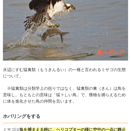
水辺にすむ猛禽類（もうきんるい）の一種と言われるミサゴの生態
について。
※
猛禽類は分類学上の括りではなく、猛禽類の禽（きん）は鳥を
意味し、もともとの意味は「猛々しい鳥」で、獲物を捕らえるため
に体を進化させた鳥の仲間を言います。
ホバリングをする
ミサゴは
魚を捕まえる時に、ヘリコプターの様に空中の一点に静止