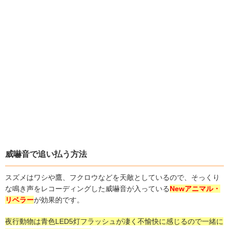
威嚇音で追い払う方法
スズメはワシや鷹、フクロウなどを天敵としているので、そっくり
な鳴き声をレコーディングした威嚇音が入っている
Newアニマル・
リベラー
が効果的です。
夜行動物は青色LED5灯フラッシュが凄く不愉快に感じるので一緒に