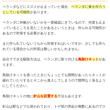
ベランダなどにスズメが止まっていた場合、
ベランダに巣を作ろう
としている可能性
があります。
ベランダに外敵がいないかを一度確認にきているので、何度も止ま
っているところを見たことがあるというときは、作られる可能性が
あるので対策する必要があります。
まだ作られていないうちから対策すればいいですが、少しでも作ら
れている場合からの対策は難しいかもしれません。
自分でできる駆除方法は、ベランダに取り付ける
鳥除けネット
があ
ります。
鳥除けネットを張ったときにちょっとでも隙間があったりネットが
破れていたりするとそこから進入してしまうので隙間なく張るよう
にしてください。
鳥除けネットの他に
針山を設置する
方法もあります。
針山は駅などでも使われており、トゲ状の突起が無数にあるのでス