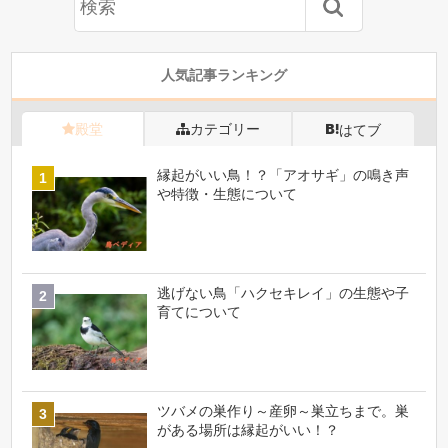
人気記事ランキング
殿堂
カテゴリー
はてブ
縁起がいい鳥！？「アオサギ」の鳴き声
や特徴・生態について
逃げない鳥「ハクセキレイ」の生態や子
育てについて
ツバメの巣作り～産卵～巣立ちまで。巣
がある場所は縁起がいい！？