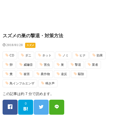
スズメの巣の撃退・対策方法
2018/01/28
スズメ
CD
ダニ
ネット
ノミ
ヒナ
効果
卵
威嚇音
害虫
巣
撃退
業者
糞
被害
農作物
違反
駆除
鳥インフルエンザ
鳴き声
この記事は約 7 分で読めます。
0