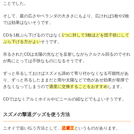
ことでした。
そして、庭の広さやベランダの大きさにもより、広ければ1枚や2枚
では効果はないそうです。
CDを1枚ぶら下げるのではなく
1つに対して3枚ほどを団子状にして
ぶら下げる方がよい
そうです。
吊るされたCDは太陽の光などを反射しながらクルクル回るのでそれ
が鳥にとっては不快なものになるそうです。
ずっと吊るしておけばスズメも諦めて寄り付かなくなる可能性があ
り、ずっと吊るしたままだと雨や太陽などで色があせ効果が発揮で
きなくなってしまうので
適度に交換することをおすすめ
します。
CDではなくアルミホイルやビニールの紐などでもよいそうです。
スズメの撃退グッズを使う方法
ニオイで追い払う方法として、
忌避王
というものがあります。