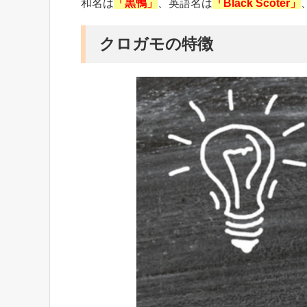
和名は
「黒鴨」
、英語名は
「
Black Scoter
」
クロガモの特徴