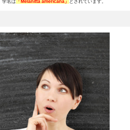
、学名は
「
Melanitta americana
」
とされています。