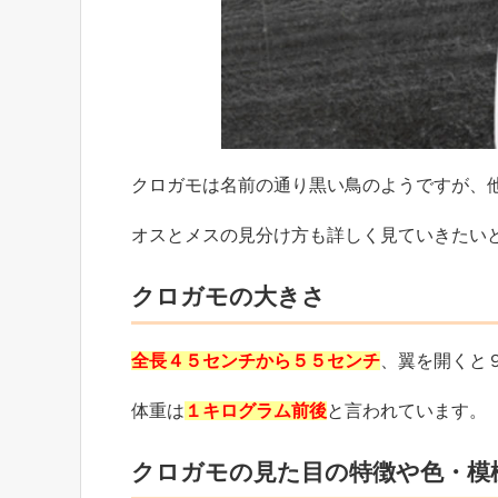
クロガモは名前の通り黒い鳥のようですが、
オスとメスの見分け方も詳しく見ていきたい
クロガモの大きさ
全長４５センチ
から５５センチ
、翼を開くと
体重は
１キログラム前後
と言われています。
クロガモの見た目の特徴や色・模