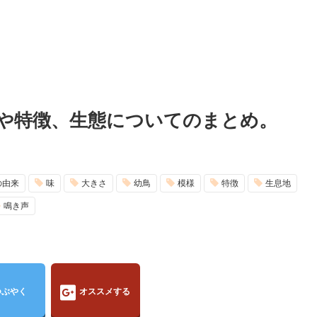
や特徴、生態についてのまとめ。
の由来
味
大きさ
幼鳥
模様
特徴
生息地
鳴き声
つぶやく
オススメする