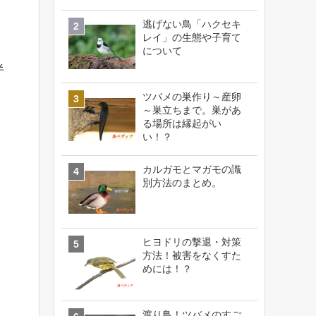
逃げない鳥「ハクセキ
レイ」の生態や子育て
について
半
ツバメの巣作り～産卵
～巣立ちまで。巣があ
る場所は縁起がい
い！？
カルガモとマガモの識
別方法のまとめ。
ヒヨドリの撃退・対策
方法！被害をなくすた
めには！？
渡り鳥！ツバメのすご