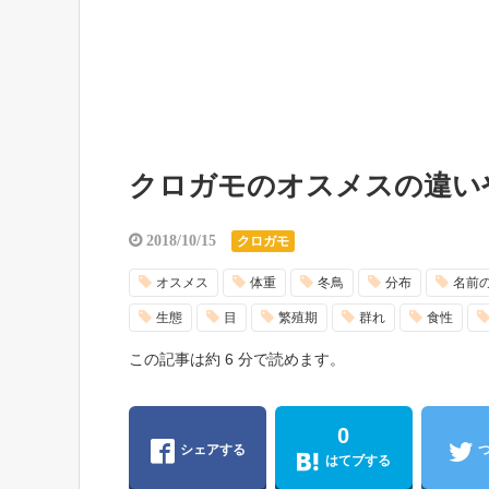
クロガモのオスメスの違い
2018/10/15
クロガモ
オスメス
体重
冬鳥
分布
名前
生態
目
繁殖期
群れ
食性
この記事は約 6 分で読めます。
0
シェアする
はてブする