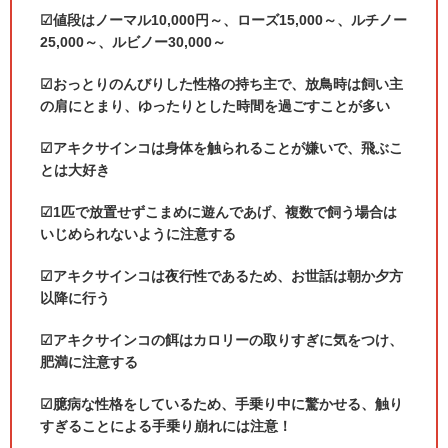
☑値段はノーマル
10,000
円～、ローズ
15,000
～、ルチノー
25,000
～、ルビノー
30,000
～
☑おっとりのんびりした性格の持ち主で、放鳥時は飼い主
の肩にとまり、ゆったりとした時間を過ごすことが多い
☑アキクサインコは身体を触られることが嫌いで、飛ぶこ
とは大好き
☑
1
匹で放置せずこまめに遊んであげ、複数で飼う場合は
いじめられないように注意する
☑アキクサインコは夜行性であるため、お世話は朝か夕方
以降に行う
☑アキクサインコの餌はカロリーの取りすぎに気をつけ、
肥満に注意する
☑臆病な性格をしているため、手乗り中に驚かせる、触り
すぎることによる手乗り崩れには注意！