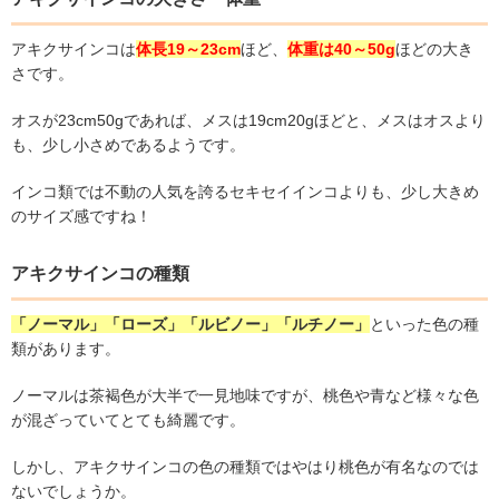
アキクサインコは
体長
19
～
23cm
ほど、
体重は
40
～
50g
ほどの大き
さです。
オスが
23cm50g
であれば、メスは
19cm20g
ほどと、メスはオスより
も、少し小さめであるようです。
インコ類では不動の人気を誇るセキセイインコよりも、少し大きめ
のサイズ感ですね！
アキクサインコの種類
「ノーマル」「ローズ」「ルビノー」「ルチノー」
といった色の種
類があります。
ノーマルは茶褐色が大半で一見地味ですが、桃色や青など様々な色
が混ざっていてとても綺麗です。
しかし、アキクサインコの色の種類ではやはり桃色が有名なのでは
ないでしょうか。