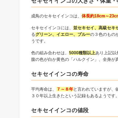
セキセイインコの大きさ
・体重・
成鳥のセキセイインコは、
体長約
18cm
～
23c
セキセイインコには、
並セキセイ、高級セキ
る
グリーン、イエロー、ブルー
の３色のもの
うです。
色の組み合わせは、
5000
種類以上
あり上記以
腹の色が白か黄色の「ハルクイン」、全身が
セキセイインコの寿命
平均寿命は、
７～８年
と言われていますが、
３０年以上生きたという記録もあるようです
セキセイインコの値段