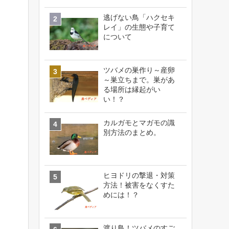
逃げない鳥「ハクセキ
レイ」の生態や子育て
について
ツバメの巣作り～産卵
～巣立ちまで。巣があ
る場所は縁起がい
い！？
カルガモとマガモの識
別方法のまとめ。
ヒヨドリの撃退・対策
方法！被害をなくすた
めには！？
渡り鳥！ツバメのすご