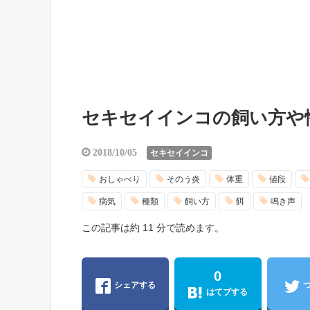
セキセイインコの飼い方や
2018/10/05
セキセイインコ
おしゃべり
そのう炎
体重
値段
病気
種類
飼い方
餌
鳴き声
この記事は約 11 分で読めます。
0
シェアする
はてブする