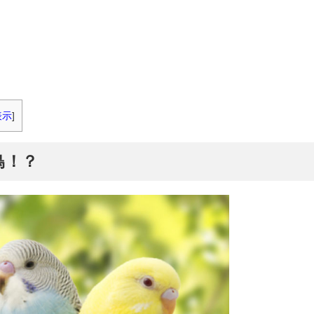
表示
]
鳥！？