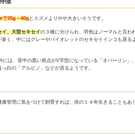
特徴
m
で
35g
～
40g
とスズメよりやや大きいそうです。
セイ、大型セキセイ
の３種に分けられ、羽色はノーマルと言わ
が多く、中にはグレーやバイオレットのセキセイインコも居る
外には、背中の黒い斑点が
V
字型になっている「オパーリン」
真っ白の「アルビノ」などが居るようです。
健康管理に気をつけて飼育すれば、倍の１４年生きることもあ
。