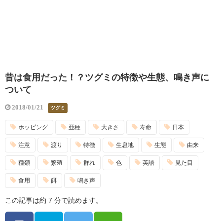
昔は食用だった！？ツグミの特徴や生態、鳴き声に
ついて
2018/01/21
ツグミ
ホッピング
亜種
大きさ
寿命
日本
注意
渡り
特徴
生息地
生態
由来
種類
繁殖
群れ
色
英語
見た目
食用
餌
鳴き声
この記事は約 7 分で読めます。