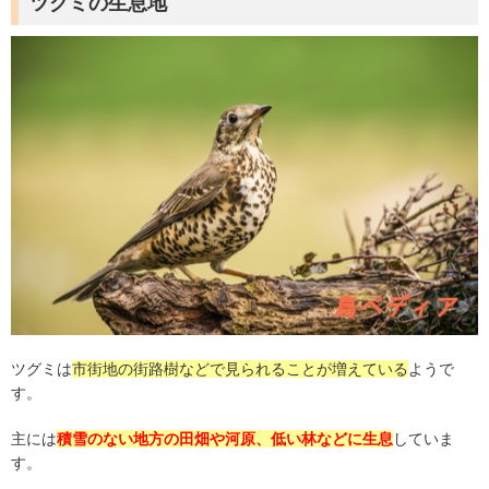
ツグミの生息地
ツグミは
市街地の街路樹などで見られることが増えている
ようで
す。
主には
積雪のない地方の田畑や河原、低い林などに生息
していま
す。