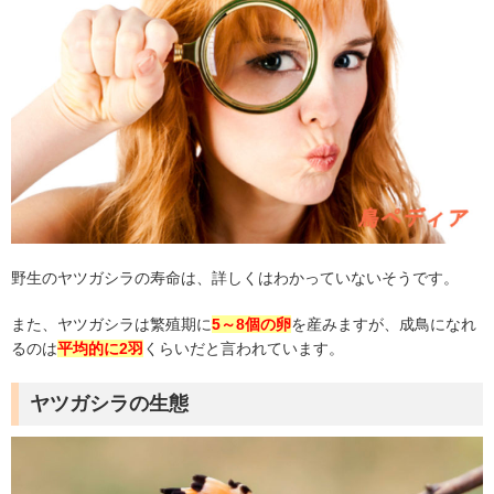
野生のヤツガシラの寿命は、詳しくはわかっていないそうです。
また、ヤツガシラは繁殖期に
5
～
8
個の卵
を産みますが、成鳥になれ
るのは
平均的に
2
羽
くらいだと言われています。
ヤツガシラの生態