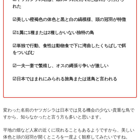
れた
☑
美しい橙褐色の体色と黒と白の縞模様、頭の冠羽が特徴
☑
1
属に
1
種または
2
種しかいない独特の鳥
☑
単独で行動、食性は動物食で下に湾曲したくちばしで餌
をついばむ
☑
一夫一妻で繁殖し、オスの縄張り争いが激しい
☑
日本ではまれにみられる旅鳥または迷鳥と言われる
変わった名前のヤツガシラは日本では見る機会の少ない貴重な鳥で
すから、知らなかったと言う方も多いと思います。
平地の畑など人家の近くに現れることもあるようですから、美しい
体色と頭の冠羽が開くところを一度よく観察してみたいですね。