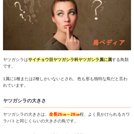
ヤツガシラは
サイチョウ目ヤツガシラ科ヤツガシラ属に属
する鳥類
です。
1
属に
1
種または
2
種しかいないとされ、色も形も独特な鳥だと言わ
れています。
ヤツガシラの大きさ
ヤツガシラの大きさは、
全長
26
㎝～
28
㎝
程、よく見かけられるカワ
ラバトと同じくらいの大きさの鳥です。