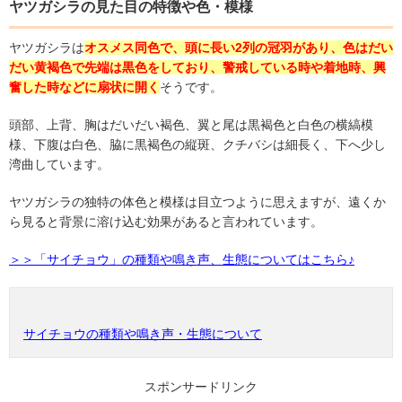
ヤツガシラの見た目の特徴や色
・模様
ヤツガシラは
オスメス同色で、頭に長い
2
列の冠羽があり、色はだい
だい黄褐色で先端は黒色をしており、警戒している時や着地時、興
奮した時などに扇状に開く
そうです。
頭部、上背、胸はだいだい褐色、翼と尾は黒褐色と白色の横縞模
様、下腹は白色、脇に黒褐色の縦斑、クチバシは細長く、下へ少し
湾曲しています。
ヤツガシラの独特の体色と模様は目立つように思えますが、遠くか
ら見ると背景に溶け込む効果があると言われています。
＞＞「サイチョウ」の種類や鳴き声、生態についてはこちら♪
サイチョウの種類や鳴き声・生態について
スポンサードリンク