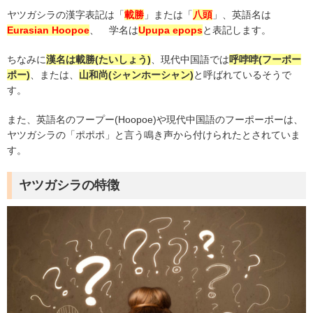
ヤツガシラの漢字表記は「
載勝
」または「
八頭
」、英語名は
Eurasian Hoopoe
、 学名は
Upupa epops
と表記します。
ちなみに
漢名は載勝
(
たいしょう
)
、現代中国語では
呼哱哱
(
フーポー
ポー
)
、または、
山和尚
(
シャンホーシャン
)
と呼ばれているそうで
す。
また、英語名のフープー
(Hoopoe)
や現代中国語のフーポーポーは、
ヤツガシラの「ポポポ」と言う鳴き声から付けられたとされていま
す。
ヤツガシラの特徴