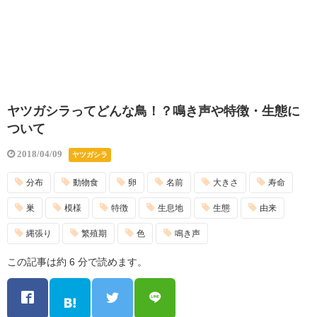
ヤツガシラってどんな鳥！？鳴き声や特徴・生態に
ついて
2018/04/09
ヤツガシラ
分布
動物食
卵
名前
大きさ
寿命
巣
模様
特徴
生息地
生態
由来
縄張り
繁殖期
色
鳴き声
この記事は約 6 分で読めます。