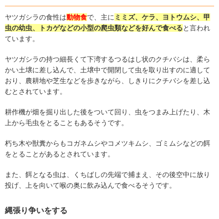
ヤツガシラの食性は
動物食
で、主に
ミミズ、ケラ、ヨトウムシ、甲
虫の幼虫、トカゲなどの小型の爬虫類などを好んで食べる
と言われ
ています。
ヤツガシラの持つ細長くて下湾するつるはし状のクチバシは、柔ら
かい土壌に差し込んで、土壌中で開閉して虫を取り出すのに適して
おり、農耕地や芝生などを歩きながら、しきりにクチバシを差し込
むとされています。
耕作機が畑を掘り出した後をついて回り、虫をつまみ上げたり、木
上から毛虫をとることもあるそうです。
朽ち木や獣糞からもコガネムシやコメツキムシ、ゴミムシなどの餌
をとることがあるとされています。
また、餌となる虫は、くちばしの先端で捕まえ、その後空中に放り
投げ、上を向いて喉の奥に飲み込んで食べるそうです。
縄張り争いをする