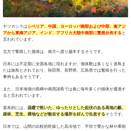
ヤツガシラは
シベリア、中国、ヨーロッパ南部および中部、南アジ
アから東南アジア、インド、アフリカ大陸中南部に繁殖分布する
と
言われています。
北方で繁殖した個体は、南方へ渡り越冬するそうです。
日本には不定期に全国各地に現れますが、個体数は多くなく迷鳥ま
たは旅鳥とされており、秋田県、長野県、広島県では繁殖を行った
事例もあるそうです。
また、日本海側の島嶼や南西諸島では春に毎年多くの個体が通過す
ると言われています。
基本的には、
温暖で乾いた、ゆったりとした起伏のある高地の藪、
疎林、芝生、裸地などが散在する場所を好んで生息する
そうです。
日本では、山間の比較的乾燥した高冷地で、平坦で豊かな林や果樹