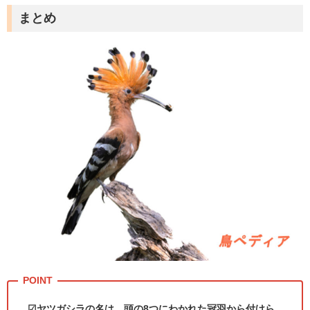
まとめ
☑ヤツガシラの名は、頭の
8
つにわかれた冠羽から付けら