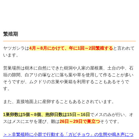
繁殖期
ヤツガシラは
4
月～
8
月にかけて、年に
1
回～
2
回繁殖する
と言われて
います。
営巣場所は樹木に自然にできた樹洞や人家の屋根裏、土台の中、石
垣の隙間、白アリの塚などに落ち葉や草を使用して作ることが多い
そうですが、ムクドリの古巣や巣箱を利用することもあるそうで
す。
また、直接地面上に産卵することもあるとされています。
1
巣卵数は
5
個～
8
個、抱卵日数は
15
日～
16
日
でメスのみが行い、オ
スはメスにエサを運び、雛は
26
日～
29
日で巣立つ
そうです。
＞＞非繁殖時に小群で行動する「ガビチョウ」の生態や鳴き声につ