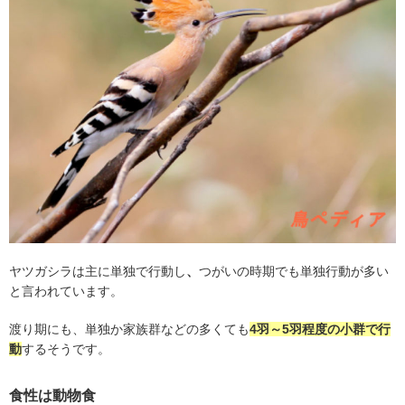
ヤツガシラは主に単独で行動し
、
つがいの時期でも単独行動が多い
と言われています。
渡り期にも、単独か家族群などの多くても
4
羽～
5
羽程度の小群で行
動
するそうです。
食性は動物食