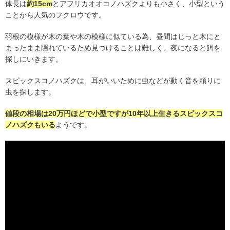
体長は
約
15cm
とアフリカオオコノハズクよりも小さく、小型という
ことから人気のフクロウです。
羽根の模様が木の葉や木の模様に似ている為、昼間はじっと木にと
まったまま隠れているため見つけることは難しく、夜になると餌を
探しにいきます。
スピックスコノハズクは、耳がいいために虫などが動く音を頼りに
虫を探します。
値段の相場は
20
万円ほどで小型ですが
10
年以上生きるスピックスコ
ノハズクもいる
ようです。