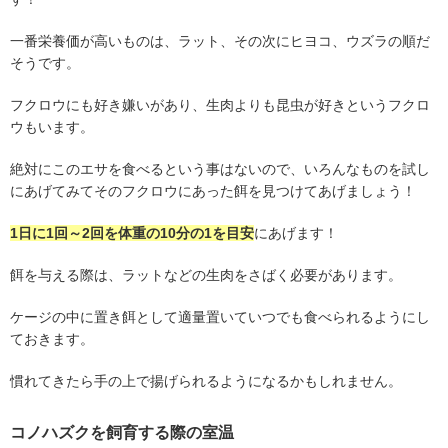
一番栄養価が高いものは、ラット、その次にヒヨコ、ウズラの順だ
そうです。
フクロウにも好き嫌いがあり、生肉よりも昆虫が好きというフクロ
ウもいます。
絶対にこのエサを食べるという事はないので、いろんなものを試し
にあげてみてそのフクロウにあった餌を見つけてあげましょう！
1
日に
1
回～
2
回を体重の
10
分の
1
を目安
にあげます！
餌を与える際は、ラットなどの生肉をさばく必要があります。
ケージの中に置き餌として適量置いていつでも食べられるようにし
ておきます。
慣れてきたら手の上で揚げられるようになるかもしれません。
コノハズクを飼育する際の室温