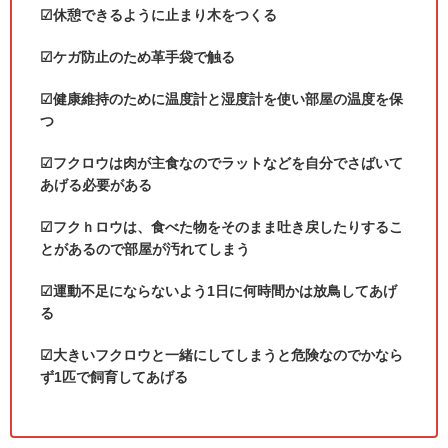
☑休憩できるように止まり木をつくる
☑ケガ防止のため革手袋で触る
☑健康維持のために温度計と湿度計を使い部屋の温度を保
つ
☑フクロウは肉が主食なのでラットなどを自分でさばいて
あげる必要がある
☑フクｈロウは、食べた物をそのまま吐き戻したりするこ
とがあるので部屋が汚れてしまう
☑運動不足にならないよう
1
日に何時間かは放鳥してあげ
る
☑大きいフクロウと一緒にしてしまうと危険なのでかなら
ず
1
匹で飼育してあげる