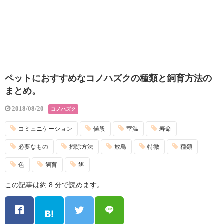
ペットにおすすめなコノハズクの種類と飼育方法の
まとめ。
2018/08/20
コノハズク
コミュニケーション
値段
室温
寿命
必要なもの
掃除方法
放鳥
特徴
種類
色
飼育
餌
この記事は約 8 分で読めます。