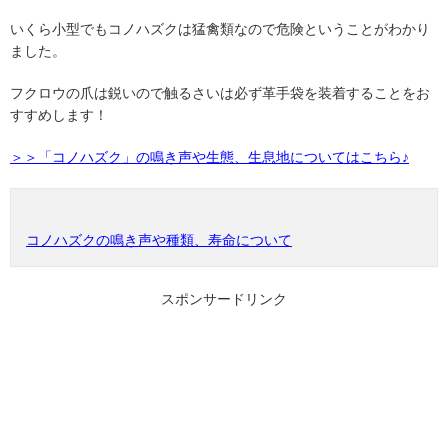
いくら小型でもコノハズクは猛禽類なので危険ということがわかり
ました。
フクロウの爪は鋭いので触るさいは必ず革手袋を装着することをお
すすめします！
＞＞「コノハズク」の鳴き声や生態、生息地についてはこちら♪
コノハズクの鳴き声や種類、寿命について
スポンサードリンク