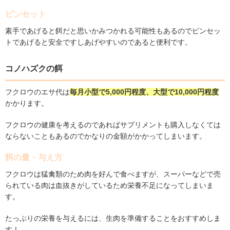
ピンセット
素手であげると餌だと思いかみつかれる可能性もあるのでピンセッ
トであげると安全ですしあげやすいのであると便利です。
コノハズクの餌
フクロウのエサ代は
毎月小型で
5,000
円程度、大型で
10,000
円程度
かかります。
フクロウの健康を考えるのであればサプリメントも購入しなくては
ならないこともあるのでかなりの金額がかかってしまいます。
餌の量・与え方
フクロウは猛禽類のため肉を好んで食べますが、スーパーなどで売
られている肉は血抜きがしているため栄養不足になってしまいま
す。
たっぷりの栄養を与えるには、生肉を準備することをおすすめしま
す！