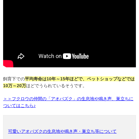
飼育下での
平均寿命は
10
年～
15
年ほどで、ペットショップなどでは
10
万～
20
万
ほどでうられているそうです。
＞＞フクロウの仲間の「アオバズク」の生息地や鳴き声、巣立ちに
ついてはこちら♪
可愛いアオバズクの生息地や鳴き声・巣立ち等について