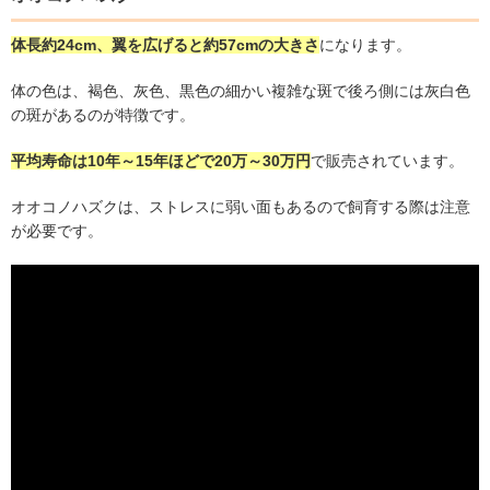
体長約
24cm
、翼を広げると約
57cm
の大きさ
になります。
体の色は、褐色、灰色、黒色の細かい複雑な斑で後ろ側には灰白色
の斑があるのが特徴です。
平均寿命は
10
年～
15
年ほどで
20
万～
30
万円
で販売されています。
オオコノハズクは、ストレスに弱い面もあるので飼育する際は注意
が必要です。