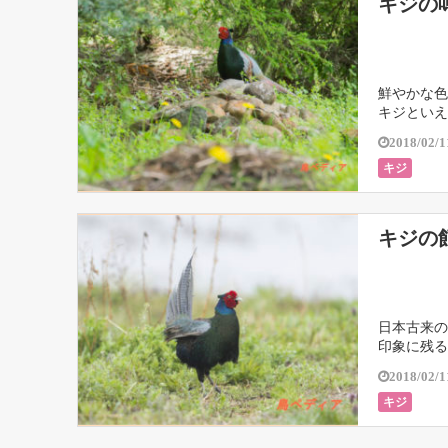
キジの
鮮やかな色
キジといえ
2018/02/1
キジ
キジの
日本古来の
印象に残る
2018/02/1
キジ