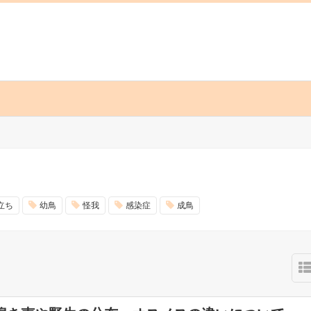
立ち
幼鳥
怪我
感染症
成鳥