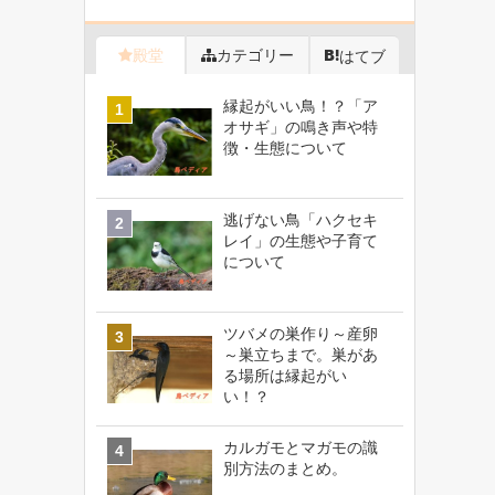
殿堂
カテゴリー
はてブ
縁起がいい鳥！？「ア
オサギ」の鳴き声や特
徴・生態について
逃げない鳥「ハクセキ
レイ」の生態や子育て
について
ツバメの巣作り～産卵
～巣立ちまで。巣があ
る場所は縁起がい
い！？
カルガモとマガモの識
別方法のまとめ。