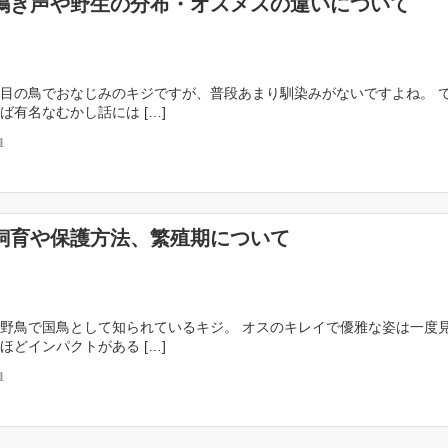
鳴き声や野生の分布・オスメスの違いについて
目の鳥でおなじみのキジですが、普段あまり馴染みがないですよね。 
ば有名なむかし話には […]
1
飼育や保護方法、繁殖期について
野鳥で国鳥として知られているキジ。 オスのキレイで優雅な姿は一度
ほどインパクトがある […]
1