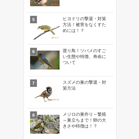
ヒヨドリの撃退・対策
方法！被害をなくすた
めには！？
渡り鳥！ツバメのすご
い生態や特徴、寿命に
ついて
スズメの巣の撃退・対
策方法
メジロの巣作り～繁殖
～巣立ちまで！卵の大
きさや特徴は！？