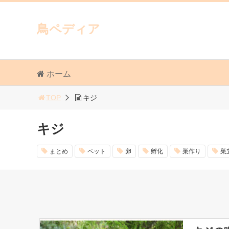
鳥ペディア
ホーム
TOP
キジ
キジ
まとめ
ペット
卵
孵化
巣作り
巣