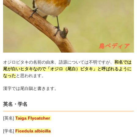
オジロビタキの名前の由来、語源については不明ですが、
和名では
尾が白いヒタキなので「オジロ（尾白）ビタキ」と呼ばれるように
なった
と思われます。
漢字では尾白鶲と書きます。
英名・学名
[
英名
]
Taiga Flycatcher
[
学名
]
Ficedula albicilla