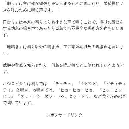
「囀り」は主に雄が縄張りを宣言するために鳴いたり、繁殖期にメ
スを呼ぶために鳴く声です。「
口舌り」は本来の囀りよりも小さな声で鳴くことで、囀りの練習を
する幼鳥の鳴き声であったり成鳥でも不完全な鳴き方の声をいいま
す。
「地鳴き」は囀り以外の鳴き声、主に繁殖期以外の鳴き声を言いま
す。
威嚇や警戒を知らせたり、雛鳥を呼ぶ時などに使われているようで
す。
オジロビタキは囀りでは、『チュチュ』 『ツピツピ』 『ビティティ
ティ』 と鳴き、地鳴きでは、『ヒョ・ヒョ・ヒョ』 『ヒッ・ヒッ・
ヒッ』 『タッ・トゥ、タッ・トゥ、タッ・トゥ』 など柔らかめの音
で鳴いています。
スポンサードリンク