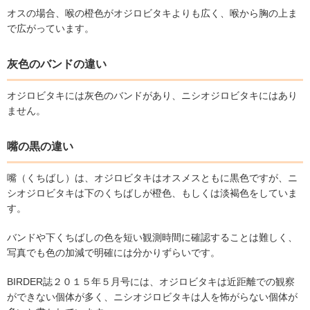
オスの場合、喉の橙色がオジロビタキよりも広く、喉から胸の上ま
で広がっています。
灰色のバンドの違い
オジロビタキには灰色のバンドがあり、ニシオジロビタキにはあり
ません。
嘴の黒の違い
嘴（くちばし）は、オジロビタキはオスメスともに黒色ですが、ニ
シオジロビタキは下のくちばしが橙色、もしくは淡褐色をしていま
す。
バンドや下くちばしの色を短い観測時間に確認することは難しく、
写真でも色の加減で明確には分かりずらいです。
BIRDER
誌２０１５年５月号には、オジロビタキは近距離での観察
ができない個体が多く、ニシオジロビタキは人を怖がらない個体が