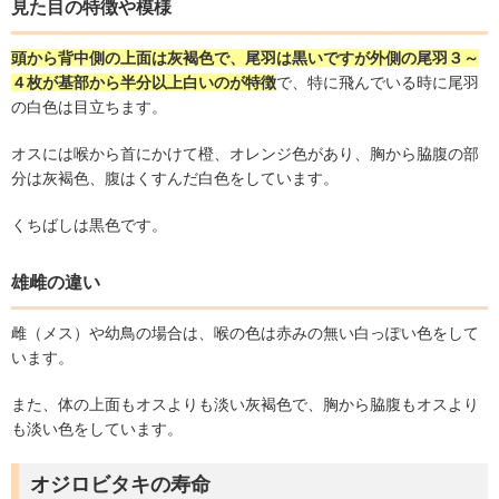
見た目の特徴や模様
頭から背中側の上面は灰褐色で、尾羽は黒いですが外側の尾羽３～
４枚が基部から半分以上白いのが特徴
で、特に飛んでいる時に尾羽
の白色は目立ちます。
オスには喉から首にかけて橙、オレンジ色があり、胸から脇腹の部
分は灰褐色、腹はくすんだ白色をしています。
くちばしは黒色です。
雄雌の違い
雌（メス）や幼鳥の場合は、喉の色は赤みの無い白っぽい色をして
います。
また、体の上面もオスよりも淡い灰褐色で、胸から脇腹もオスより
も淡い色をしています。
オジロビタキの寿命