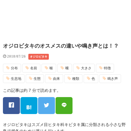
オジロビタキのオスメスの違いや鳴き声とは！？
2018/07/26
オジロビタキ
分布
名前
喉
嘴
大きさ
特徴
生息地
生態
由来
種類
色
鳴き声
この記事は約 7 分で読めます。
オジロビタキはスズメ目ヒタキ科キビタキ属に分類される小さな野