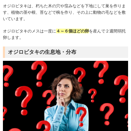
オジロビタキは、朽ちた木の穴や窪みなどを下地にして巣を作りま
す、植物の茎や根、苔などで椀を作り、その上に動物の毛などを敷
いています。
オジロビタキのメスは一度に
４～６個ほどの卵
を産んで２週間弱托
卵します。
オジロビタキの生息地・分布