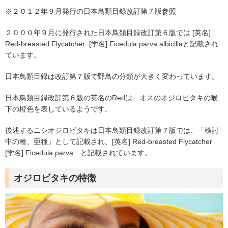
※
２０１２年９月発行の日本鳥類目録改訂第７版参照
２０００年９月に発行された日本鳥類目録改訂第６版では
[
英名
]
Red-breasted Flycatcher
[
学名
] Ficedula parva albicilla
と記載され
ています。
日本鳥類目録は改訂第７版で野鳥の分類が大きく変わっています。
日本鳥類目録改訂第６版の英名の
Red
は、オスのオジロビタキの喉
下の橙色を表しているようです。
後述するニシオジロビタキは日本鳥類目録改訂第７版では、「検討
中の種、亜種」として記載され、
[
英名
] Red-breasted Flycatcher
[
学名
] Ficedula parva
と記載されています。
オジロビタキの特徴