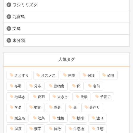
ワシミミズク
九官鳥
文鳥
未分類
人気タグ
さえずり
オスメス
体重
保護
値段
冬羽
分布
動物食
卵
名前
地鳴き
夏羽
大きさ
天敵
子育て
学名
孵化
寿命
巣
巣作り
巣立ち
幼鳥
性格
模様
渡り
温度
漢字
特徴
生息地
生態