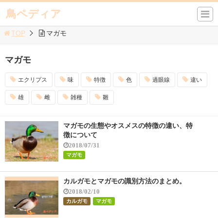
鳥ペディア
TOP
マガモ
マガモ
エクリプス
味
特徴
色
過眼線
違い
雄
雌
雑種
雛
マガモの生態やオスメスの特徴の違い、特
徴について
2018/07/31
マガモ
カルガモとマガモの識別方法のまとめ。
2018/02/10
カルガモ
マガモ