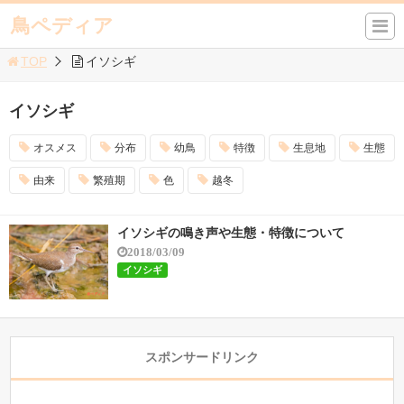
鳥ペディア
TOP
イソシギ
イソシギ
オスメス
分布
幼鳥
特徴
生息地
生態
由来
繁殖期
色
越冬
イソシギの鳴き声や生態・特徴について
2018/03/09
イソシギ
スポンサードリンク