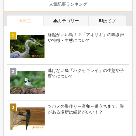
人気記事ランキング
殿堂
カテゴリー
はてブ
縁起がいい鳥！？「アオサギ」の鳴き声
や特徴・生態について
逃げない鳥「ハクセキレイ」の生態や子
育てについて
ツバメの巣作り～産卵～巣立ちまで。巣
がある場所は縁起がいい！？