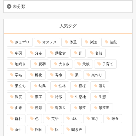
未分類
人気タグ
さえずり
オスメス
体重
保護
値段
冬羽
分布
動物食
卵
名前
地鳴き
夏羽
大きさ
天敵
子育て
学名
孵化
寿命
巣
巣作り
巣立ち
幼鳥
性格
模様
渡り
温度
漢字
特徴
生息地
生態
由来
種類
縄張り
繁殖
繁殖期
群れ
色
英語
違い
重さ
雑食
食性
飼育
餌
鳴き声