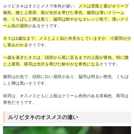
ルリビタキはオスとメスで体色が違い、
メスは背面と翼がオリーブ
褐色、腰と上尾筒、尾が光沢を帯びた青色、腹部は薄いクリーム
色、くちばしと脚は黒く、脇羽は鮮やかなオレンジ色で、薄いクリ
ーム色の眉班
があるそうです。
オスは1歳位まで、メスとよく似た外見をしていますが、小翼羽が少
し青みがかる
そうです。
一歳を過ぎたオスは、頭部から尾に至るまでの上面が青色、特に腰
と上尾筒、尾羽は光沢を帯びた鮮やかな青色になる
そうです。
腹部は白色で、頭部に白い眉班があり、脇羽は明るい橙色、くちば
しと脚は黒いそうです。
幼羽は、オスメスともに上面はクリーム色班のある茶褐色、尾羽は
青色だそうです。
ルリビタキのオスメスの違い