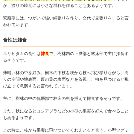
が、渡りの時期には小さな群れを作ることもあるようです。
繁殖期には、つがいで強い縄張りを作り、交代で見張りをすると言
われています。
食性は雑食
ルリビタキの食性は
雑食
で、樹林内の下層部と林床部で主に採食す
るそうです。
薄暗い林の中を好み、樹木の下枝を枝から枝へ飛び移りながら、周
りの空間や地表面、藪の葉の表面などを監視し、虫を見つけると飛
び立って急襲すると言われています。
主に、樹林の中の低層部で林床の虫を捕えて採食するそうです。
また、秋になるとコシアブラなどの小型の果実を好んで食べること
もあるようです。
この時に、枝から果実に飛びついてくわえとると言う、小型ツグミ