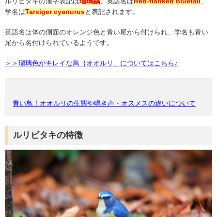
ルリビタキの漢字表記は
瑠璃鶲
、英語名は
Red-flanked bluetail
、
学名は
Tarsiger cyanurus
と表記されます。
英語名は体の側面のオレンジ色と青い尾から付けられ、学名も青い
尾から名付けられているようです。
＞＞瑠璃色がキレイな鳥｛オオルリ」についてはこちら♪
青い鳥！オオルリの生態や鳴き声・オスメスの違いについて
ルリビタキの特徴