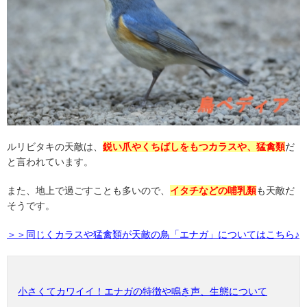
ルリビタキの天敵は、
鋭い爪やくちばしをもつカラスや、猛禽類
だ
と言われています。
また、地上で過ごすことも多いので、
イタチなどの哺乳類
も天敵だ
そうです。
＞＞同じくカラスや猛禽類が天敵の鳥「エナガ」についてはこちら♪
小さくてカワイイ！エナガの特徴や鳴き声、生態について