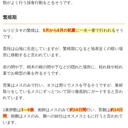
類がよく行う採食行動をとるそうです。
繁殖期
ルリビタキの繁殖は、
5月から8月の初夏
に一夫一妻で行われる
そう
です。
普段は山地に生息していますが、繁殖期になると地表近くの暗い場
所に移動すると言われています。
岩の間や下、樹木の根の間や下などの隠れた場所に、枯れ枝や枯れ
葉でお椀型の巣を作るそうです。
営巣はメスのみで行い、オスは周りでメスを守るそうですが、巣材
取りをしているメスにずっとついて回り徹底的にガードすると言わ
れています。
1巣卵数は
3～6個
、抱卵はメスのみで
約16日間
行い、育雛は
約14日
間
、抱雛はメスのみ、雛への給仕はオスメスともに行うと言われて
います。