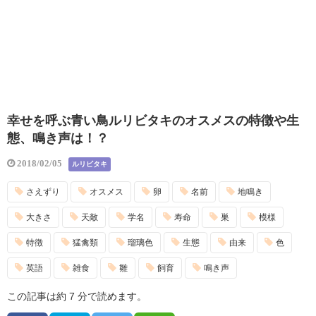
幸せを呼ぶ青い鳥ルリビタキのオスメスの特徴や生
態、鳴き声は！？
2018/02/05
ルリビタキ
さえずり
オスメス
卵
名前
地鳴き
大きさ
天敵
学名
寿命
巣
模様
特徴
猛禽類
瑠璃色
生態
由来
色
英語
雑食
雛
飼育
鳴き声
この記事は約 7 分で読めます。