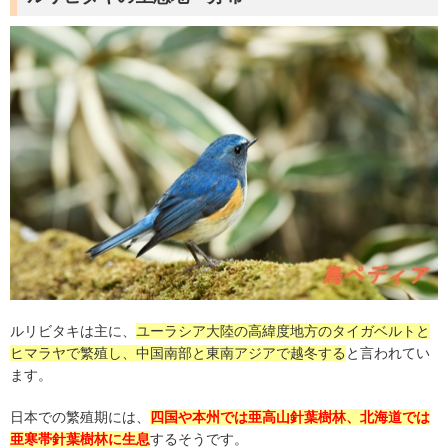
ルリビタキは主に、
ユーラシア大陸の高緯度地方のタイガベルトと
ヒマラヤで繁殖し、中国南部と東南アジアで越冬する
と言われてい
ます。
日本での繁殖期には、
四国や本州では亜高山針葉樹林、北海道では
亜寒帯針葉樹林に生息
するそうです。