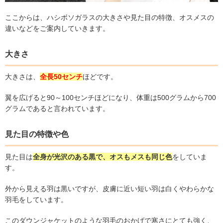
ここからは、ハシボソガラスの大きさや見た目の特徴、オスメスの
違いなどをご案内していきます。
大きさ
大きさは、
全長
50
センチ
ほどです。
翼を広げると
90
～
100
センチほどになり、体重は
500
グラムから
700
グラムであると言われています。
見た目の特徴や色
見た目は
全身が光沢のある黒で、オスもメスも同じ色
をしていま
す。
外から見える羽は黒いですが、皮膚に近い短い羽は白くやわらかな
羽毛をしています。
このダウンジャケットのような羽毛のおかげで寒さにとても強く、