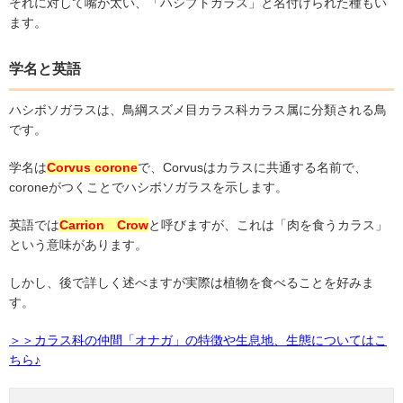
それに対して嘴が太い、「ハシブトガラス」と名付けられた種もい
ます。
学名と英語
ハシボソガラスは、鳥綱スズメ目カラス科カラス属に分類される鳥
です。
学名は
Corvus corone
で、
Corvus
はカラスに共通する名前で、
corone
がつくことでハシボソガラスを示します。
英語では
Carrion
Crow
と呼びますが、これは「肉を食うカラス」
という意味があります。
しかし、後で詳しく述べますが実際は植物を食べることを好みま
す。
＞＞カラス科の仲間「オナガ」の特徴や生息地、生態についてはこ
ちら♪