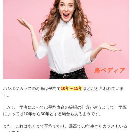
ハシボソガラスの寿命は平均で
10
年～
15
年
ほどだと言われていま
す。
しかし、学者によっては平均寿命の提唱の仕方が違うようで、学説
によっては
10
年から
30
年とする場合もあるようです。
また、これはあくまで平均であり、最高で
60
年生きたカラスもいる