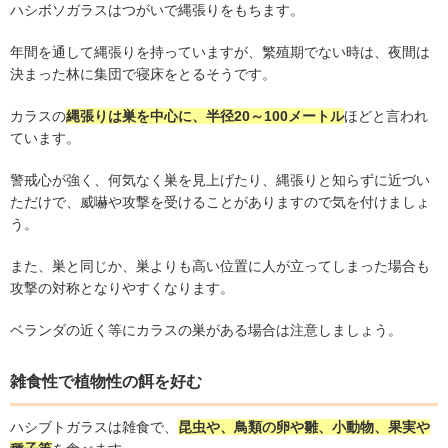
ハシボソガラスはつがいで縄張りをもちます。
年間を通して縄張りを持っていますが、繁殖期でない時は、夜間は
決まった林に集団で寝床をとるそうです。
カラスの
縄張りは巣を中心に、半径
20
～
100
メートル
ほどと言われ
ています。
警戒心が強く、何気なく巣を見上げたり、縄張りと知らずに近づい
ただけで、威嚇や攻撃を受けることがありますので気を付けましょ
う。
また、巣と同じか、巣よりも高い位置に人が立ってしまった場合も
攻撃の対称となりやすくなります。
ベランダの近く等にカラスの巣がある場合は注意しましょう。
雑食性で植物性の餌を好む
ハシブトガラスは雑食で、
昆虫や、鳥類の卵や雛、小動物、果実や