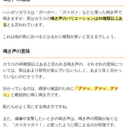
ハシボソガラスは「ガーガー」「ガァガァ」などと濁った鳴き声で
鳴きますが、実はカラスの
鳴き声のバリエーションは
40
種類以上あ
る
とも言われています。
これは他の鳥に比べるとはるかに種類が多いと言えるでしょう。
鳴き声の意味
カラスの
40
種類以上あると言われる鳴き声の、それぞれの意味につ
いては、実はあまり研究が進んでいないらしく、あまり良く分かっ
ていないのだそうです。
分かっているのは、縄張り確認のために
「グァッ、グァッ、グァ
ッ」
と断続的に鳴く鳴き方です。
私たちがよく耳にする鳴き方ですね。
また、威嚇や攻撃したいときの鳴き声は、鳴き声の間隔が短くな
り、「ガァガァガァ！」と怒ったように聞こえるのが特徴です。