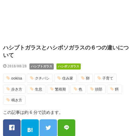
ハシブトガラスとハシボソガラスの６つの違いにつ
いて
2018/08/28
ハシブトガラス
ハシボソガラス
ookisa
クチバシ
住み家
卵
子育て
歩き方
生息
繁殖期
色
頭部
餌
鳴き方
この記事は約 6 分で読めます。