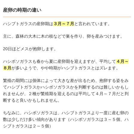
産卵の時期の違い
ハシブトガラスの産卵期は
３月～７月
と言われています。
主に、森林の大木に木の枝などで巣を作り、卵を産みつけます。
20
日ほどメスが抱卵します。
ハシボソガラスも春から夏に産卵期を迎えますが、平均して
４月～
８月
が多いようで、やや時期がハシブトガラスとはズレます。
繁殖の期間には個体によって大きな差が出るため、抱卵する姿をみ
てハシブトガラスかハシボソガラスかを判断するのは難しいかもし
れませんが、２種が繁殖期を迎えるのは平均して４月～７月だと判
断すると良いかもしれません。
ちなみに、ハシボソガラスは、ハシブトガラスより一度に産む卵の
数は少しだけ多い傾向があります（ハシボソガラスは３～５個、ハ
シブトガラスは２～５個）