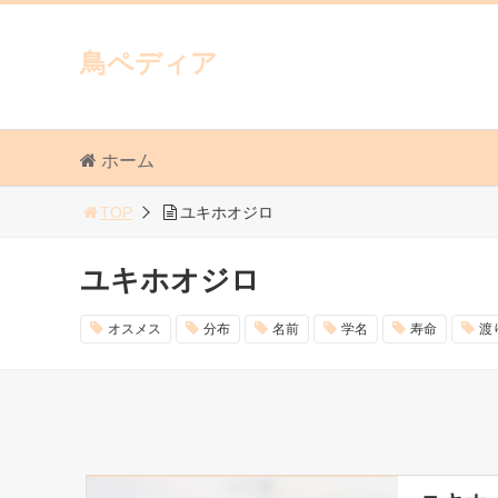
鳥ペディア
ホーム
TOP
ユキホオジロ
ユキホオジロ
オスメス
分布
名前
学名
寿命
渡