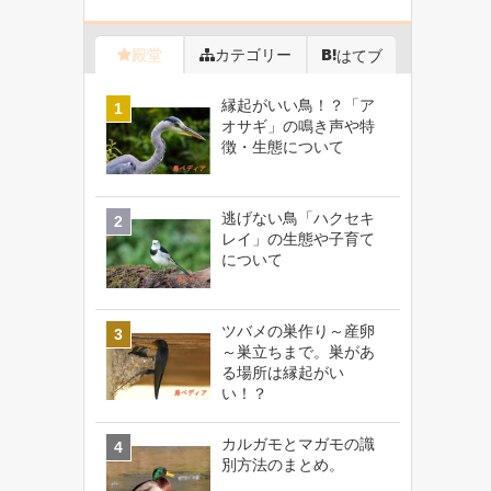
殿堂
カテゴリー
はてブ
縁起がいい鳥！？「ア
オサギ」の鳴き声や特
徴・生態について
逃げない鳥「ハクセキ
レイ」の生態や子育て
について
ツバメの巣作り～産卵
～巣立ちまで。巣があ
る場所は縁起がい
い！？
カルガモとマガモの識
別方法のまとめ。