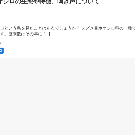
オジロの生態や特徴、鳴き声について
ロという鳥を見たことはあるでしょうか？ スズメ目ホオジロ科の一種
す。渡来数はその年に […]
4
ロ