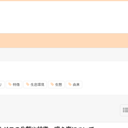
り
特徴
生息環境
生態
由来