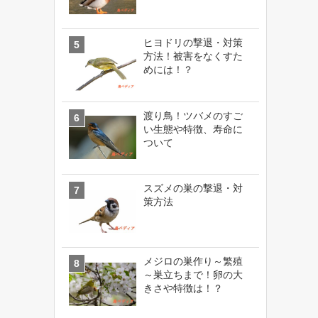
ヒヨドリの撃退・対策
方法！被害をなくすた
めには！？
渡り鳥！ツバメのすご
い生態や特徴、寿命に
ついて
スズメの巣の撃退・対
策方法
メジロの巣作り～繁殖
～巣立ちまで！卵の大
きさや特徴は！？