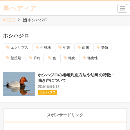
鳥ペディア
TOP
ホシハジロ
ホシハジロ
エクリプス
生息地
生態
由来
繁殖
繁殖期
群れ
色
雑食
雑食性
ホシハジロの雄雌判別方法や幼鳥の特徴・
鳴き声について
2018/04/13
ホシハジロ
スポンサードリンク