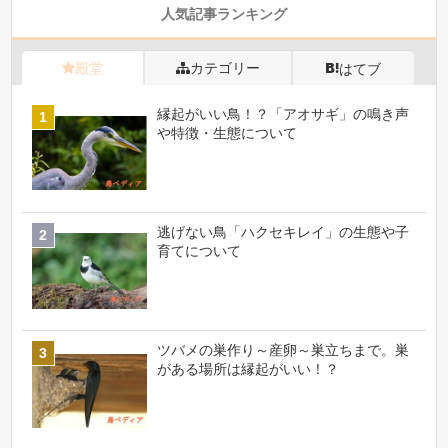
人気記事ランキング
殿堂
カテゴリー
はてブ
縁起がいい鳥！？「アオサギ」の鳴き声
や特徴・生態について
逃げない鳥「ハクセキレイ」の生態や子
育てについて
ツバメの巣作り～産卵～巣立ちまで。巣
がある場所は縁起がいい！？