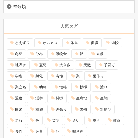
未分類
人気タグ
さえずり
オスメス
体重
保護
値段
冬羽
分布
動物食
卵
名前
地鳴き
夏羽
大きさ
天敵
子育て
学名
孵化
寿命
巣
巣作り
巣立ち
幼鳥
性格
模様
渡り
温度
漢字
特徴
生息地
生態
由来
種類
縄張り
繁殖
繁殖期
群れ
色
英語
違い
重さ
雑食
食性
飼育
餌
鳴き声