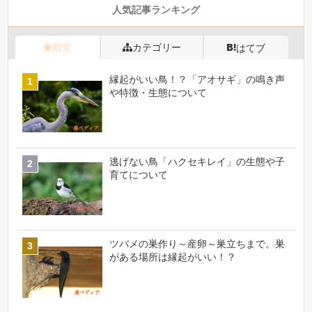
人気記事ランキング
殿堂
カテゴリー
はてブ
縁起がいい鳥！？「アオサギ」の鳴き声
や特徴・生態について
逃げない鳥「ハクセキレイ」の生態や子
育てについて
ツバメの巣作り～産卵～巣立ちまで。巣
がある場所は縁起がいい！？