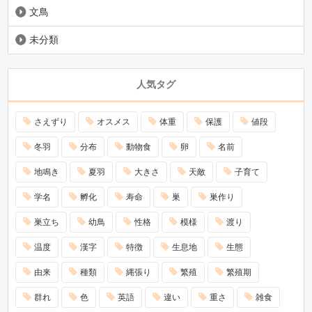
文鳥
未分類
人気タグ
さえずり
オスメス
体重
保護
値段
冬羽
分布
動物食
卵
名前
地鳴き
夏羽
大きさ
天敵
子育て
学名
孵化
寿命
巣
巣作り
巣立ち
幼鳥
性格
模様
渡り
温度
漢字
特徴
生息地
生態
由来
種類
縄張り
繁殖
繁殖期
群れ
色
英語
違い
重さ
雑食