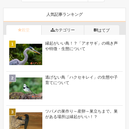
人気記事ランキング
殿堂
カテゴリー
はてブ
縁起がいい鳥！？「アオサギ」の鳴き声
や特徴・生態について
逃げない鳥「ハクセキレイ」の生態や子
育てについて
ツバメの巣作り～産卵～巣立ちまで。巣
がある場所は縁起がいい！？