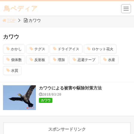
鳥ペディア
TOP
カワウ
カワウ
かかし
テグス
ドライアイス
ロケット花火
個体数
反射板
増加
忌避テープ
水産
水質
カワウによる被害や駆除対策方法
2018/03/20
カワウ
スポンサードリンク