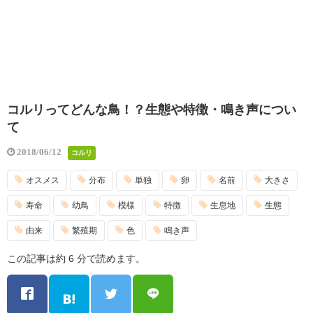
コルリってどんな鳥！？生態や特徴・鳴き声につい
て
2018/06/12
コルリ
オスメス
分布
単独
卵
名前
大きさ
寿命
幼鳥
模様
特徴
生息地
生態
由来
繁殖期
色
鳴き声
この記事は約 6 分で読めます。