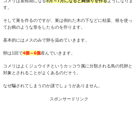
コメリは繁殖期になる
5
月～
7
月になると縄張りを作る
ようになりま
す。
そして巣を作るのですが、巣は倒れた木の下などに枯葉、根を使っ
てお椀のような形をしたものを作ります。
基本的にはメスのみで卵を温めていきます。
卵は
1
回で
4
個～
6
個
産んでいきます。
コメリはよくジュウイチというカッコウ属に分類される鳥の托卵と
対象とされることがよくあるのだそう。
なぜ騙されてしまうのか謎でしょうがありません。
スポンサードリンク