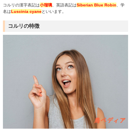
コルリの漢字表記は
小瑠璃
、英語表記は
Siberian Blue Robin
、学
名は
Luscinia cyane
といいます。
コルリの特徴