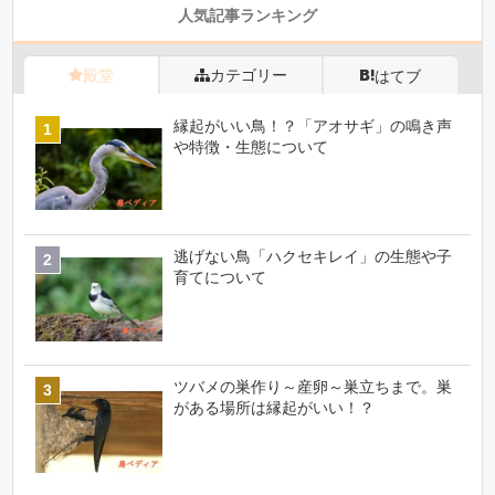
人気記事ランキング
殿堂
カテゴリー
はてブ
縁起がいい鳥！？「アオサギ」の鳴き声
や特徴・生態について
逃げない鳥「ハクセキレイ」の生態や子
育てについて
ツバメの巣作り～産卵～巣立ちまで。巣
がある場所は縁起がいい！？