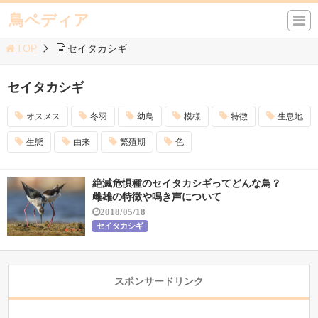
鳥ペディア
TOP
セイタカシギ
セイタカシギ
オスメス
冬羽
幼鳥
模様
特徴
生息地
生態
由来
繁殖期
色
絶滅危惧種のセイタカシギってどんな鳥？
雌雄の特徴や鳴き声について
2018/05/18
セイタカシギ
スポンサードリンク