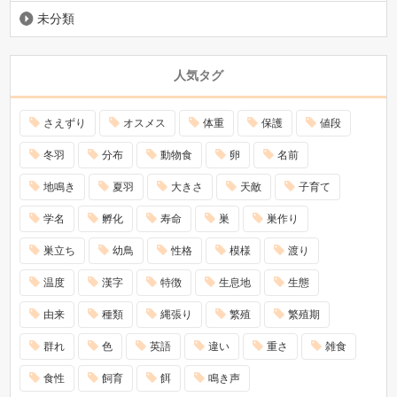
未分類
人気タグ
さえずり
オスメス
体重
保護
値段
冬羽
分布
動物食
卵
名前
地鳴き
夏羽
大きさ
天敵
子育て
学名
孵化
寿命
巣
巣作り
巣立ち
幼鳥
性格
模様
渡り
温度
漢字
特徴
生息地
生態
由来
種類
縄張り
繁殖
繁殖期
群れ
色
英語
違い
重さ
雑食
食性
飼育
餌
鳴き声