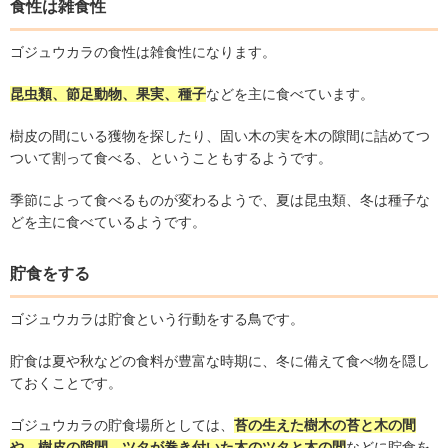
食性は雑食性
ゴジュウカラの食性は雑食性になります。
昆虫類、節足動物、果実、種子
などを主に食べています。
樹皮の間にいる獲物を探したり、固い木の実を木の隙間に詰めてつ
ついて割って食べる、ということもするようです。
季節によって食べるものが変わるようで、夏は昆虫類、冬は種子な
どを主に食べているようです。
貯食をする
ゴジュウカラは貯食という行動をする鳥です。
貯食は夏や秋などの食料が豊富な時期に、冬に備えて食べ物を隠し
ておくことです。
ゴジュウカラの貯食場所としては、
苔の生えた樹木の苔と木の間
や、樹皮の隙間、ツタが巻き付いた木のツタと木の間
などに貯食を