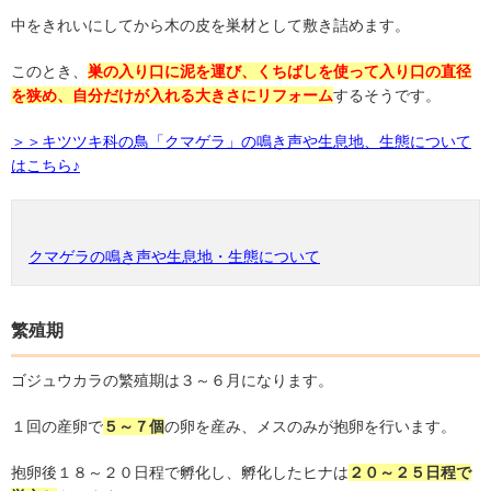
中をきれいにしてから木の皮を巣材として敷き詰めます。
このとき、
巣の入り口に泥を運び、くちばしを使って入り口の直径
を狭め、自分だけが入れる大きさにリフォーム
するそうです。
＞＞キツツキ科の鳥「クマゲラ」の鳴き声や生息地、生態について
はこちら♪
クマゲラの鳴き声や生息地・生態について
繁殖期
ゴジュウカラの繁殖期は３～６月になります。
１回の産卵で
５～７個
の卵を産み、メスのみが抱卵を行います。
抱卵後１８～２０日程で孵化し、孵化したヒナは
２０～２５日程で