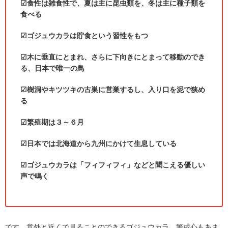
☑食性は雑食性で、夏は主に昆虫類を、冬は主に種子類を
食べる
☑ゴジュウカラは貯食という習性をもつ
☑木に垂直にとまれ、さらに下向きにとまって移動のでき
る、日本で唯一の鳥
☑樹洞やキツツキの古巣に営巣するし、入り口を泥で狭め
る
☑繁殖期は３～６月
☑日本では北海道から九州にかけて生息している
☑ゴジュウカラは「フィフィフィ」などと聞こえる優しい
声で鳴く
です。意外と近くで見ることのできるゴジュウカラ、警戒心もあま