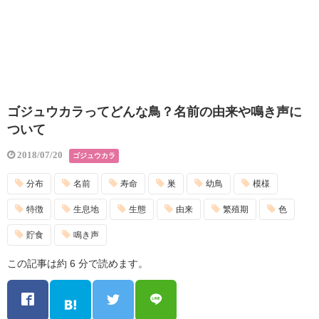
ゴジュウカラってどんな鳥？名前の由来や鳴き声に
ついて
2018/07/20
ゴジュウカラ
分布
名前
寿命
巣
幼鳥
模様
特徴
生息地
生態
由来
繁殖期
色
貯食
鳴き声
この記事は約 6 分で読めます。