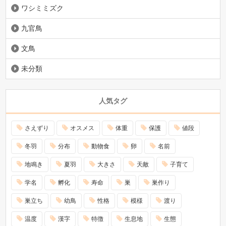
ワシミミズク
九官鳥
文鳥
未分類
人気タグ
さえずり
オスメス
体重
保護
値段
冬羽
分布
動物食
卵
名前
地鳴き
夏羽
大きさ
天敵
子育て
学名
孵化
寿命
巣
巣作り
巣立ち
幼鳥
性格
模様
渡り
温度
漢字
特徴
生息地
生態