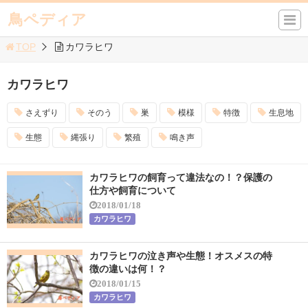
鳥ペディア
TOP
カワラヒワ
カワラヒワ
さえずり
そのう
巣
模様
特徴
生息地
生態
縄張り
繁殖
鳴き声
カワラヒワの飼育って違法なの！？保護の
仕方や飼育について
2018/01/18
カワラヒワ
カワラヒワの泣き声や生態！オスメスの特
徴の違いは何！？
2018/01/15
カワラヒワ