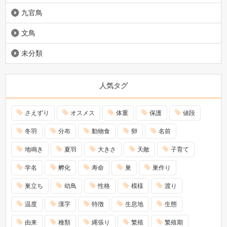
九官鳥
文鳥
未分類
人気タグ
さえずり
オスメス
体重
保護
値段
冬羽
分布
動物食
卵
名前
地鳴き
夏羽
大きさ
天敵
子育て
学名
孵化
寿命
巣
巣作り
巣立ち
幼鳥
性格
模様
渡り
温度
漢字
特徴
生息地
生態
由来
種類
縄張り
繁殖
繁殖期