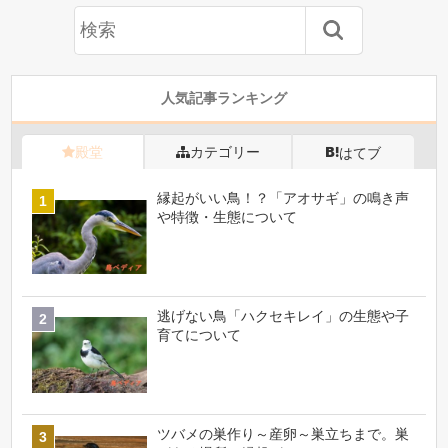
人気記事ランキング
殿堂
カテゴリー
はてブ
縁起がいい鳥！？「アオサギ」の鳴き声
や特徴・生態について
逃げない鳥「ハクセキレイ」の生態や子
育てについて
ツバメの巣作り～産卵～巣立ちまで。巣