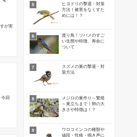
ヒヨドリの撃退・対策
方法！被害をなくすた
めには！？
すが実
渡り鳥！ツバメのすご
い生態や特徴、寿命に
ついて
スズメの巣の撃退・対
策方法
 今回
メジロの巣作り～繁殖
～巣立ちまで！卵の大
きさや特徴は！？
ウロコインコの種類や
値段・性格・鳴き声に