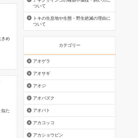
アキクサインコの種類や値段・飼い方に
ついて
トキの生息地や生態・野生絶滅の理由に
ついて
大きめ
カテゴリー
アオゲラ
アオサギ
て
アオジ
アオバズク
アオバト
と似た
アカコッコ
アカショウビン