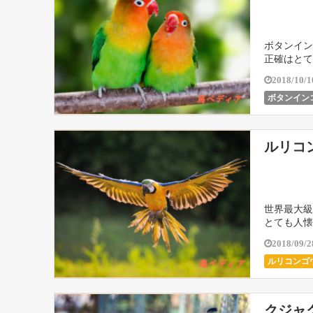
ボタンイン
正確はとて
2018/10/1
ボタンイン
ルリコ
世界最大級
とても人懐
2018/09/2
ルリコンゴ
クジャ