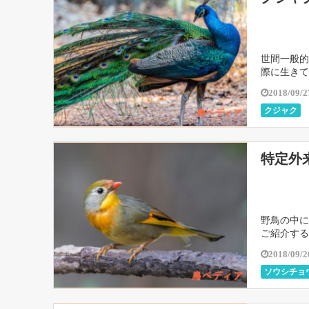
世間一般的
際に生きて
2018/09/2
クジャク
特定外
野鳥の中に
ご紹介する
2018/09/2
ソウシチョ