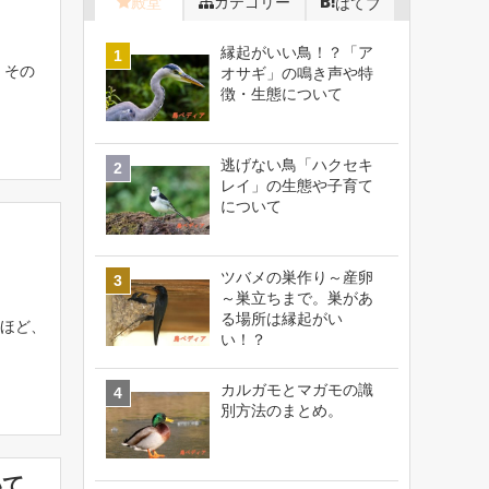
殿堂
カテゴリー
はてブ
縁起がいい鳥！？「ア
 その
オサギ」の鳴き声や特
徴・生態について
逃げない鳥「ハクセキ
レイ」の生態や子育て
について
ツバメの巣作り～産卵
～巣立ちまで。巣があ
る場所は縁起がい
ほど、
い！？
カルガモとマガモの識
別方法のまとめ。
いて