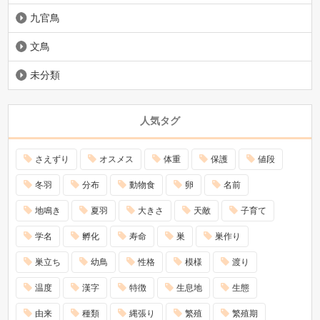
九官鳥
文鳥
未分類
人気タグ
さえずり
オスメス
体重
保護
値段
冬羽
分布
動物食
卵
名前
地鳴き
夏羽
大きさ
天敵
子育て
学名
孵化
寿命
巣
巣作り
巣立ち
幼鳥
性格
模様
渡り
温度
漢字
特徴
生息地
生態
由来
種類
縄張り
繁殖
繁殖期