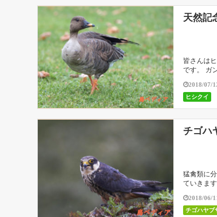
天然記
皆さんはヒ
です。 ガ
2018/07/1
ヒシクイ
チゴハ
猛禽類に分
ていきます
2018/06/1
チゴハヤブ