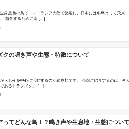
全身黒色の鳥で、ユーラシア大陸で繁殖し、日本には冬鳥として飛来す
。 越冬するために南 […]
5
ズクの鳴き声や生態・特徴について
がらも夜を中心に活動するのが猛禽類です。 今回ご紹介するのは、そ
であるトラフズク。 […]
1
アってどんな鳥！？鳴き声や生息地・生態につい