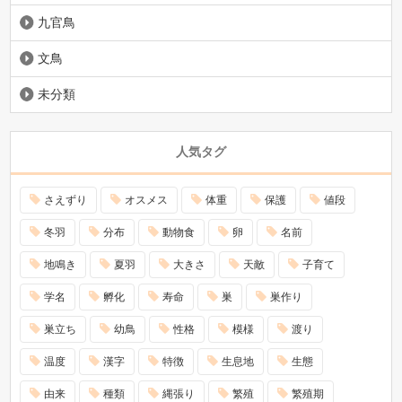
九官鳥
文鳥
未分類
人気タグ
さえずり
オスメス
体重
保護
値段
冬羽
分布
動物食
卵
名前
地鳴き
夏羽
大きさ
天敵
子育て
学名
孵化
寿命
巣
巣作り
巣立ち
幼鳥
性格
模様
渡り
温度
漢字
特徴
生息地
生態
由来
種類
縄張り
繁殖
繁殖期