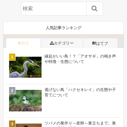
人気記事ランキング
殿堂
カテゴリー
はてブ
縁起がいい鳥！？「アオサギ」の鳴き声
や特徴・生態について
逃げない鳥「ハクセキレイ」の生態や子
育てについて
ツバメの巣作り～産卵～巣立ちまで。巣