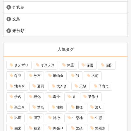
九官鳥
文鳥
未分類
人気タグ
さえずり
オスメス
体重
保護
値段
冬羽
分布
動物食
卵
名前
地鳴き
夏羽
大きさ
天敵
子育て
学名
孵化
寿命
巣
巣作り
巣立ち
幼鳥
性格
模様
渡り
温度
漢字
特徴
生息地
生態
由来
種類
縄張り
繁殖
繁殖期