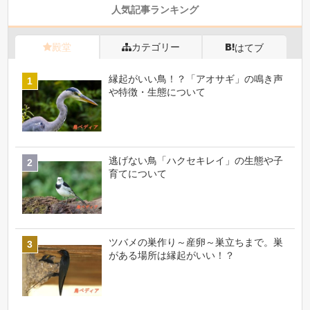
人気記事ランキング
殿堂
カテゴリー
はてブ
縁起がいい鳥！？「アオサギ」の鳴き声
や特徴・生態について
逃げない鳥「ハクセキレイ」の生態や子
育てについて
ツバメの巣作り～産卵～巣立ちまで。巣
がある場所は縁起がいい！？