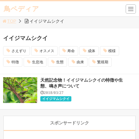
鳥ペディア
TOP
イイジマムシクイ
イイジマムシクイ
さえずり
オスメス
寿命
成体
模様
特徴
生息地
生態
由来
繁殖期
天然記念物！イイジマムシクイの特徴や生
態、鳴き声について
2018/03/27
イイジマムシクイ
スポンサードリンク