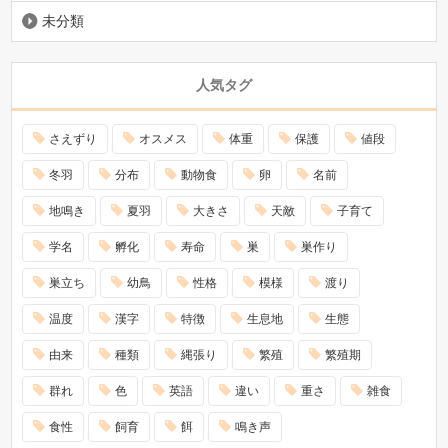
未分類
人気タグ
さえずり
オスメス
体重
保護
値段
冬羽
分布
動物食
卵
名前
地鳴き
夏羽
大きさ
天敵
子育て
学名
孵化
寿命
巣
巣作り
巣立ち
幼鳥
性格
模様
渡り
温度
漢字
特徴
生息地
生態
由来
種類
縄張り
繁殖
繁殖期
群れ
色
英語
違い
重さ
雑食
食性
飼育
餌
鳴き声