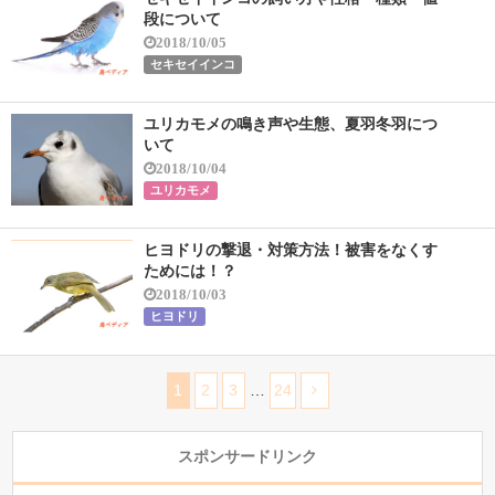
段について
2018/10/05
セキセイインコ
ユリカモメの鳴き声や生態、夏羽冬羽につ
いて
2018/10/04
ユリカモメ
ヒヨドリの撃退・対策方法！被害をなくす
ためには！？
2018/10/03
ヒヨドリ
1
2
3
…
24
スポンサードリンク