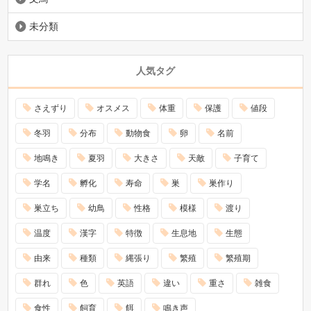
未分類
人気タグ
さえずり
オスメス
体重
保護
値段
冬羽
分布
動物食
卵
名前
地鳴き
夏羽
大きさ
天敵
子育て
学名
孵化
寿命
巣
巣作り
巣立ち
幼鳥
性格
模様
渡り
温度
漢字
特徴
生息地
生態
由来
種類
縄張り
繁殖
繁殖期
群れ
色
英語
違い
重さ
雑食
食性
飼育
餌
鳴き声