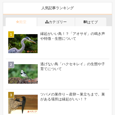
人気記事ランキング
殿堂
カテゴリー
はてブ
縁起がいい鳥！？「アオサギ」の鳴き声
や特徴・生態について
逃げない鳥「ハクセキレイ」の生態や子
育てについて
ツバメの巣作り～産卵～巣立ちまで。巣
がある場所は縁起がいい！？