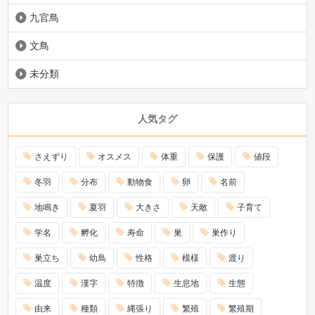
九官鳥
文鳥
未分類
人気タグ
さえずり
オスメス
体重
保護
値段
冬羽
分布
動物食
卵
名前
地鳴き
夏羽
大きさ
天敵
子育て
学名
孵化
寿命
巣
巣作り
巣立ち
幼鳥
性格
模様
渡り
温度
漢字
特徴
生息地
生態
由来
種類
縄張り
繁殖
繁殖期