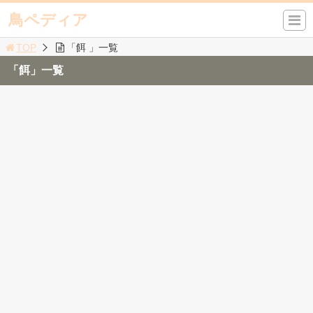
鳥ペディア
TOP
「餌 」一覧
「餌」一覧