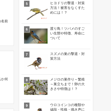
ヒヨドリの撃退・対策
方法！被害をなくすた
めには！？
の名前
渡り鳥！ツバメのすご
い生態や特徴、寿命に
ついて
スズメの巣の撃退・対
策方法
名か何
メジロの巣作り～繁殖
～巣立ちまで！卵の大
きさや特徴は！？
ウロコインコの種類や
値段・性格・鳴き声に