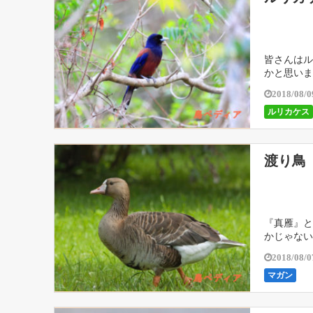
皆さんはル
かと思いま
2018/08/0
ルリカケス
渡り鳥
『真雁』と
かじゃない
2018/08/0
マガン