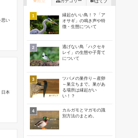
殿堂
カテゴリー
はてブ
縁起がいい鳥！？「ア
を思い
オサギ」の鳴き声や特
徴・生態について
逃げない鳥「ハクセキ
レイ」の生態や子育て
について
ツバメの巣作り～産卵
～巣立ちまで。巣があ
る場所は縁起がい
、日本
い！？
カルガモとマガモの識
別方法のまとめ。