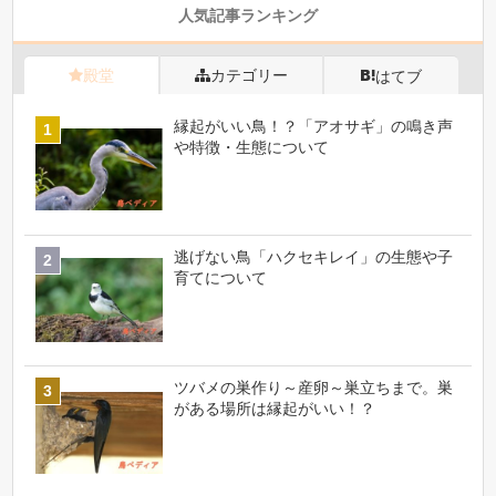
人気記事ランキング
殿堂
カテゴリー
はてブ
縁起がいい鳥！？「アオサギ」の鳴き声
や特徴・生態について
逃げない鳥「ハクセキレイ」の生態や子
育てについて
ツバメの巣作り～産卵～巣立ちまで。巣
がある場所は縁起がいい！？