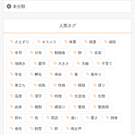
未分類
人気タグ
さえずり
オスメス
体重
保護
値段
冬羽
分布
動物食
卵
名前
地鳴き
夏羽
大きさ
天敵
子育て
学名
孵化
寿命
巣
巣作り
巣立ち
幼鳥
性格
模様
渡り
温度
漢字
特徴
生息地
生態
由来
種類
縄張り
繁殖
繁殖期
群れ
色
英語
違い
重さ
雑食
食性
飼育
餌
鳴き声