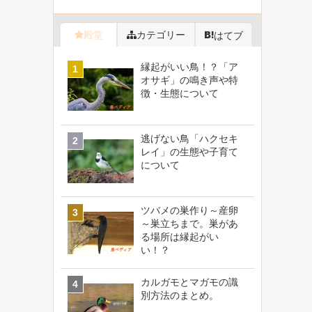
殿堂
カテゴリー
はてブ
縁起がいい鳥！？「ア
オサギ」の鳴き声や特
徴・生態について
逃げない鳥「ハクセキ
レイ」の生態や子育て
について
ツバメの巣作り～産卵
～巣立ちまで。巣があ
る場所は縁起がい
い！？
カルガモとマガモの識
別方法のまとめ。