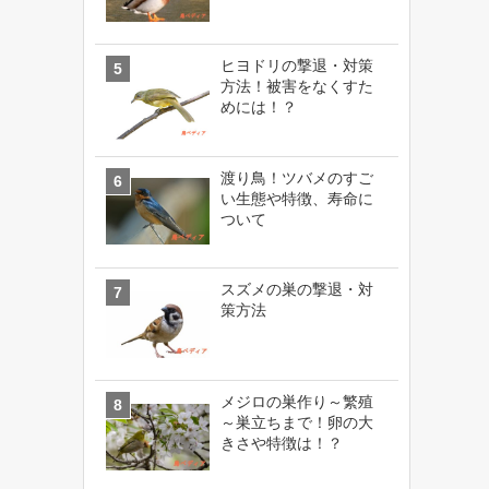
ヒヨドリの撃退・対策
方法！被害をなくすた
めには！？
渡り鳥！ツバメのすご
い生態や特徴、寿命に
ついて
スズメの巣の撃退・対
策方法
メジロの巣作り～繁殖
～巣立ちまで！卵の大
きさや特徴は！？