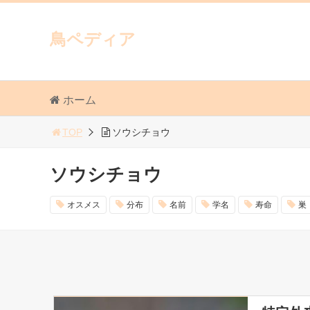
鳥ペディア
ホーム
TOP
ソウシチョウ
ソウシチョウ
オスメス
分布
名前
学名
寿命
巣