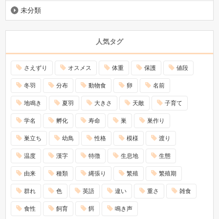
未分類
人気タグ
さえずり
オスメス
体重
保護
値段
冬羽
分布
動物食
卵
名前
地鳴き
夏羽
大きさ
天敵
子育て
学名
孵化
寿命
巣
巣作り
巣立ち
幼鳥
性格
模様
渡り
温度
漢字
特徴
生息地
生態
由来
種類
縄張り
繁殖
繁殖期
群れ
色
英語
違い
重さ
雑食
食性
飼育
餌
鳴き声