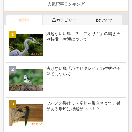
人気記事ランキング
殿堂
カテゴリー
はてブ
縁起がいい鳥！？「アオサギ」の鳴き声
や特徴・生態について
逃げない鳥「ハクセキレイ」の生態や子
育てについて
ツバメの巣作り～産卵～巣立ちまで。巣
がある場所は縁起がいい！？