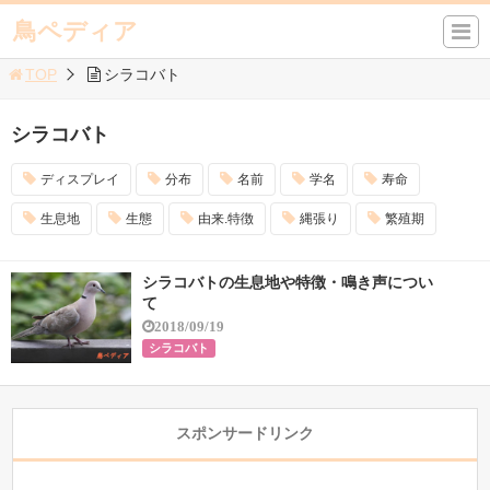
鳥ペディア
TOP
シラコバト
シラコバト
ディスプレイ
分布
名前
学名
寿命
生息地
生態
由来.特徴
縄張り
繁殖期
シラコバトの生息地や特徴・鳴き声につい
て
2018/09/19
シラコバト
スポンサードリンク