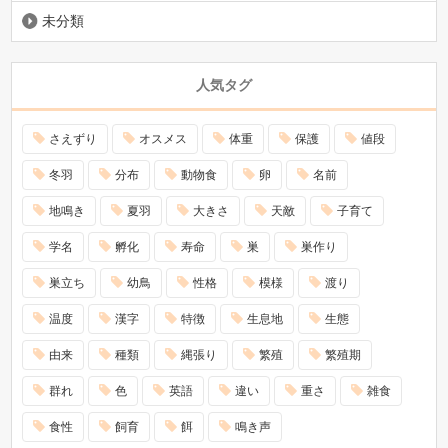
未分類
人気タグ
さえずり
オスメス
体重
保護
値段
冬羽
分布
動物食
卵
名前
地鳴き
夏羽
大きさ
天敵
子育て
学名
孵化
寿命
巣
巣作り
巣立ち
幼鳥
性格
模様
渡り
温度
漢字
特徴
生息地
生態
由来
種類
縄張り
繁殖
繁殖期
群れ
色
英語
違い
重さ
雑食
食性
飼育
餌
鳴き声