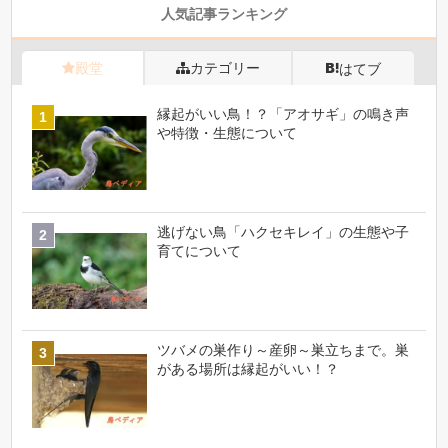
人気記事ランキング
殿堂
カテゴリー
はてブ
縁起がいい鳥！？「アオサギ」の鳴き声
や特徴・生態について
逃げない鳥「ハクセキレイ」の生態や子
育てについて
ツバメの巣作り～産卵～巣立ちまで。巣
がある場所は縁起がいい！？