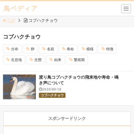
鳥ペディア
TOP
コブハクチョウ
コブハクチョウ
分布
卵
名前
寿命
模様
特徴
生息地
生態
由来
繁殖期
渡り鳥コブハクチョウの飛来地や寿命・鳴
き声について
2018/09/18
コブハクチョウ
スポンサードリンク