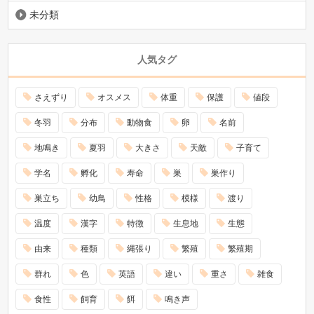
未分類
人気タグ
さえずり
オスメス
体重
保護
値段
冬羽
分布
動物食
卵
名前
地鳴き
夏羽
大きさ
天敵
子育て
学名
孵化
寿命
巣
巣作り
巣立ち
幼鳥
性格
模様
渡り
温度
漢字
特徴
生息地
生態
由来
種類
縄張り
繁殖
繁殖期
群れ
色
英語
違い
重さ
雑食
食性
飼育
餌
鳴き声