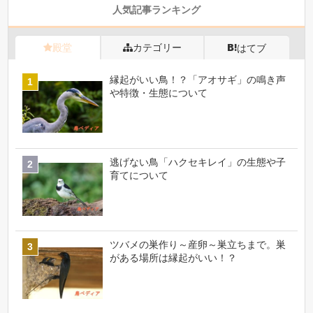
人気記事ランキング
殿堂
カテゴリー
はてブ
縁起がいい鳥！？「アオサギ」の鳴き声
や特徴・生態について
逃げない鳥「ハクセキレイ」の生態や子
育てについて
ツバメの巣作り～産卵～巣立ちまで。巣
がある場所は縁起がいい！？