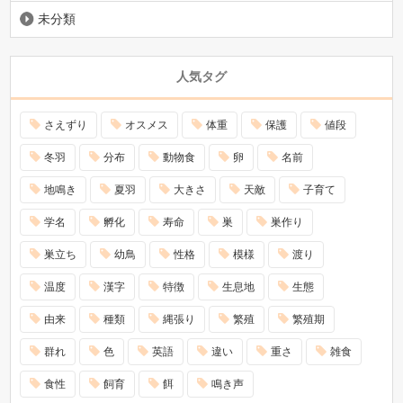
未分類
人気タグ
さえずり
オスメス
体重
保護
値段
冬羽
分布
動物食
卵
名前
地鳴き
夏羽
大きさ
天敵
子育て
学名
孵化
寿命
巣
巣作り
巣立ち
幼鳥
性格
模様
渡り
温度
漢字
特徴
生息地
生態
由来
種類
縄張り
繁殖
繁殖期
群れ
色
英語
違い
重さ
雑食
食性
飼育
餌
鳴き声