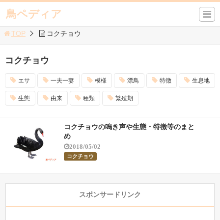
鳥ペディア
TOP
コクチョウ
コクチョウ
エサ
一夫一妻
模様
漂鳥
特徴
生息地
生態
由来
種類
繁殖期
コクチョウの鳴き声や生態・特徴等のまと
め
2018/05/02
コクチョウ
スポンサードリンク