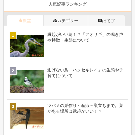
人気記事ランキング
殿堂
カテゴリー
はてブ
縁起がいい鳥！？「アオサギ」の鳴き声
や特徴・生態について
逃げない鳥「ハクセキレイ」の生態や子
育てについて
ツバメの巣作り～産卵～巣立ちまで。巣
がある場所は縁起がいい！？