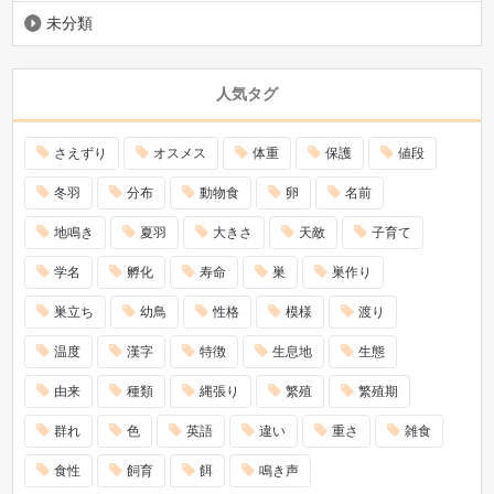
未分類
人気タグ
さえずり
オスメス
体重
保護
値段
冬羽
分布
動物食
卵
名前
地鳴き
夏羽
大きさ
天敵
子育て
学名
孵化
寿命
巣
巣作り
巣立ち
幼鳥
性格
模様
渡り
温度
漢字
特徴
生息地
生態
由来
種類
縄張り
繁殖
繁殖期
群れ
色
英語
違い
重さ
雑食
食性
飼育
餌
鳴き声