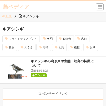
鳥ペディア
TOP
キアシシギ
キアシシギ
フライトディスプレイ
冬羽
動物食
名前
夏羽
大きさ
寿命
幼鳥
模様
渡り
キアシシギの鳴き声や生態・幼鳥の特徴に
ついて
2018/03/23
キアシシギ
スポンサードリンク