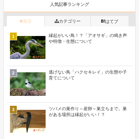
人気記事ランキング
殿堂
カテゴリー
はてブ
縁起がいい鳥！？「アオサギ」の鳴き声
や特徴・生態について
逃げない鳥「ハクセキレイ」の生態や子
育てについて
ツバメの巣作り～産卵～巣立ちまで。巣
がある場所は縁起がいい！？