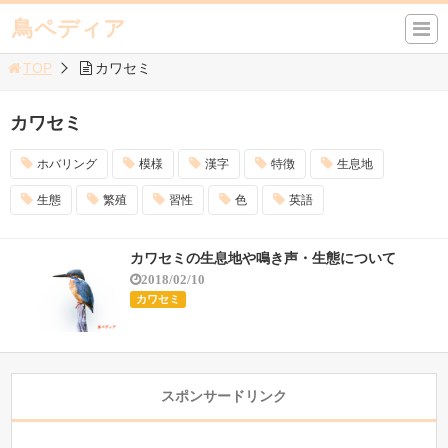
鳥ペディア
TOP
カワセミ
カワセミ
ホバリング
模様
漢字
特徴
生息地
生態
繁殖
習性
色
英語
カワセミの生息地や鳴き声・生態について
2018/02/10
カワセミ
スポンサードリンク