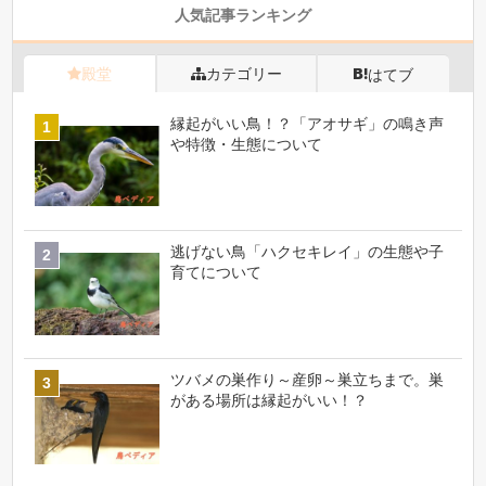
人気記事ランキング
殿堂
カテゴリー
はてブ
縁起がいい鳥！？「アオサギ」の鳴き声
や特徴・生態について
逃げない鳥「ハクセキレイ」の生態や子
育てについて
ツバメの巣作り～産卵～巣立ちまで。巣
がある場所は縁起がいい！？