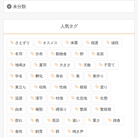
未分類
人気タグ
さえずり
オスメス
体重
保護
値段
冬羽
分布
動物食
卵
名前
地鳴き
夏羽
大きさ
天敵
子育て
学名
孵化
寿命
巣
巣作り
巣立ち
幼鳥
性格
模様
渡り
温度
漢字
特徴
生息地
生態
由来
種類
縄張り
繁殖
繁殖期
群れ
色
英語
違い
重さ
雑食
食性
飼育
餌
鳴き声