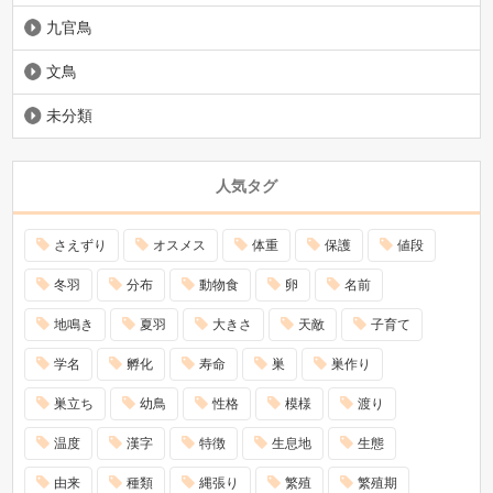
九官鳥
文鳥
未分類
人気タグ
さえずり
オスメス
体重
保護
値段
冬羽
分布
動物食
卵
名前
地鳴き
夏羽
大きさ
天敵
子育て
学名
孵化
寿命
巣
巣作り
巣立ち
幼鳥
性格
模様
渡り
温度
漢字
特徴
生息地
生態
由来
種類
縄張り
繁殖
繁殖期