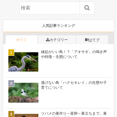
人気記事ランキング
殿堂
カテゴリー
はてブ
縁起がいい鳥！？「アオサギ」の鳴き声
や特徴・生態について
逃げない鳥「ハクセキレイ」の生態や子
育てについて
ツバメの巣作り～産卵～巣立ちまで。巣