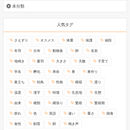
未分類
人気タグ
さえずり
オスメス
体重
保護
値段
冬羽
分布
動物食
卵
名前
地鳴き
夏羽
大きさ
天敵
子育て
学名
孵化
寿命
巣
巣作り
巣立ち
幼鳥
性格
模様
渡り
温度
漢字
特徴
生息地
生態
由来
種類
縄張り
繁殖
繁殖期
群れ
色
英語
違い
重さ
雑食
食性
飼育
餌
鳴き声