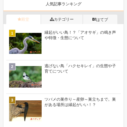
人気記事ランキング
殿堂
カテゴリー
はてブ
縁起がいい鳥！？「アオサギ」の鳴き声
や特徴・生態について
逃げない鳥「ハクセキレイ」の生態や子
育てについて
ツバメの巣作り～産卵～巣立ちまで。巣
がある場所は縁起がいい！？