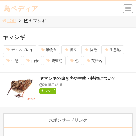
鳥ペディア
TOP
ヤマシギ
ヤマシギ
ディスプレイ
動物食
渡り
特徴
生息地
生態
由来
繁殖期
色
英語名
ヤマシギの鳴き声や生態・特徴について
2018/04/18
ヤマシギ
スポンサードリンク