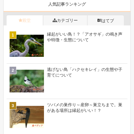
人気記事ランキング
殿堂
カテゴリー
はてブ
縁起がいい鳥！？「アオサギ」の鳴き声
や特徴・生態について
逃げない鳥「ハクセキレイ」の生態や子
育てについて
ツバメの巣作り～産卵～巣立ちまで。巣
がある場所は縁起がいい！？