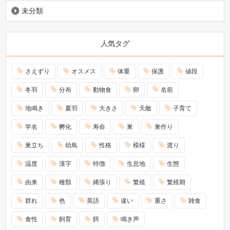
未分類
人気タグ
さえずり
オスメス
体重
保護
値段
冬羽
分布
動物食
卵
名前
地鳴き
夏羽
大きさ
天敵
子育て
学名
孵化
寿命
巣
巣作り
巣立ち
幼鳥
性格
模様
渡り
温度
漢字
特徴
生息地
生態
由来
種類
縄張り
繁殖
繁殖期
群れ
色
英語
違い
重さ
雑食
食性
飼育
餌
鳴き声