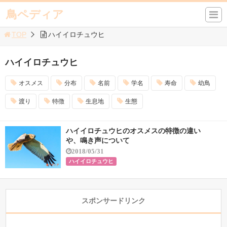
鳥ペディア
TOP
ハイイロチュウヒ
ハイイロチュウヒ
オスメス
分布
名前
学名
寿命
幼鳥
渡り
特徴
生息地
生態
ハイイロチュウヒのオスメスの特徴の違い
や、鳴き声について
2018/05/31
ハイイロチュウヒ
スポンサードリンク