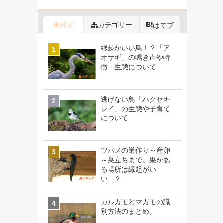
殿堂
カテゴリー
はてブ
縁起がいい鳥！？「ア
オサギ」の鳴き声や特
徴・生態について
逃げない鳥「ハクセキ
レイ」の生態や子育て
について
ツバメの巣作り～産卵
～巣立ちまで。巣があ
る場所は縁起がい
い！？
カルガモとマガモの識
別方法のまとめ。