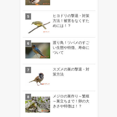
ヒヨドリの撃退・対策
方法！被害をなくすた
めには！？
渡り鳥！ツバメのすご
い生態や特徴、寿命に
ついて
スズメの巣の撃退・対
策方法
メジロの巣作り～繁殖
～巣立ちまで！卵の大
きさや特徴は！？