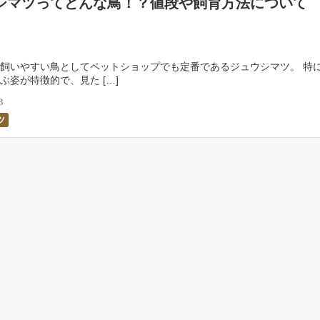
シマツってどんな鳥！？値段や飼育方法について
飼いやすい鳥としてペットショップでも定番であるジュウシマツ。 特
ぶ姿が特徴的で、見た […]
3
ツ