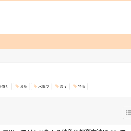
手乗り
放鳥
水浴び
温度
特徴