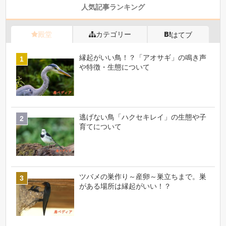
人気記事ランキング
殿堂
カテゴリー
はてブ
縁起がいい鳥！？「アオサギ」の鳴き声
や特徴・生態について
逃げない鳥「ハクセキレイ」の生態や子
育てについて
ツバメの巣作り～産卵～巣立ちまで。巣
がある場所は縁起がいい！？