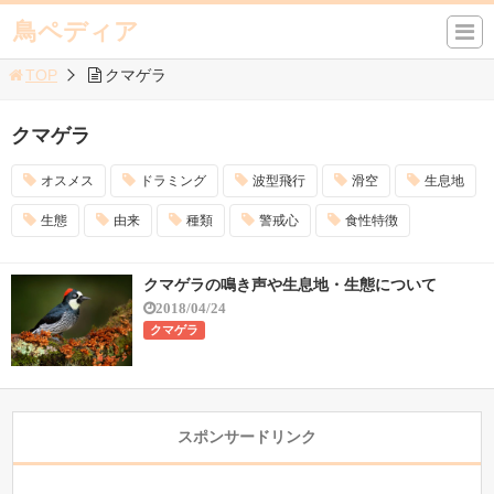
鳥ペディア
TOP
クマゲラ
クマゲラ
オスメス
ドラミング
波型飛行
滑空
生息地
生態
由来
種類
警戒心
食性特徴
クマゲラの鳴き声や生息地・生態について
2018/04/24
クマゲラ
スポンサードリンク