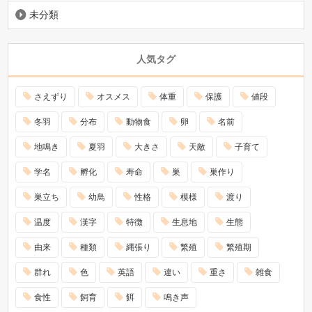
未分類
人気タグ
さえずり
オスメス
体重
保護
値段
冬羽
分布
動物食
卵
名前
地鳴き
夏羽
大きさ
天敵
子育て
学名
孵化
寿命
巣
巣作り
巣立ち
幼鳥
性格
模様
渡り
温度
漢字
特徴
生息地
生態
由来
種類
縄張り
繁殖
繁殖期
群れ
色
英語
違い
重さ
雑食
食性
飼育
餌
鳴き声